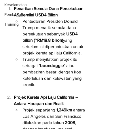
Keselamatan
Penarikan Semula Dana Persekutuan 
Pembangunan
AS Bernilai USD4 Bilion
Pentadbiran Presiden Donald 
Training
Trump menarik semula dana 
persekutuan sebanyak 
USD4 
bilion (~RM18.8 bilion)
yang 
sebelum ini diperuntukkan untuk 
projek kereta api laju California.
Trump menyifatkan projek itu 
sebagai "
boondoggle
" atau 
pembaziran besar, dengan kos 
keterlaluan dan kelewatan yang 
kronik.
Projek Kereta Api Laju California – 
Antara Harapan dan Realiti
Projek sepanjang 
1,249km
 antara 
Los Angeles dan San Francisco 
diluluskan pada 
tahun 2008
, 
dengan jangkaan kos asal 