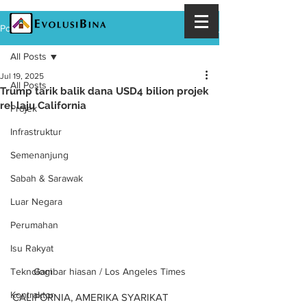
Post
All Posts
Jul 19, 2025
All Posts
Trump tarik balik dana USD4 bilion projek
rel laju California
Projek
Infrastruktur
Semenanjung
Sabah & Sarawak
Luar Negara
Perumahan
Isu Rakyat
Gambar hiasan / Los Angeles Times
Teknologi
Kontraktor
CALIFORNIA, AMERIKA SYARIKAT