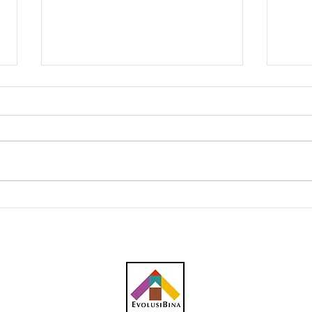
Aerotrain KLIA dijadual
Aero
beroperasi suku pertama
bero
tahun depan
Janu