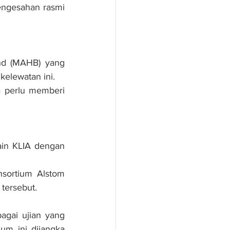
engesahan rasmi 
d (MAHB) yang 
elewatan ini.
 perlu memberi 
n KLIA dengan 
sortium Alstom 
tersebut.
gai ujian yang 
m ini dijangka 