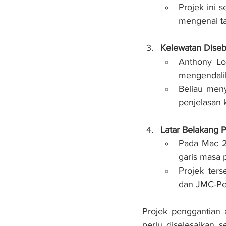
Projek ini 
mengenai ta
Kelewatan Dise
Anthony Lo
mengendalik
Beliau meny
penjelasan 
Latar Belakang P
Pada Mac 2
garis masa 
Projek ter
dan JMC-Pes
Projek penggantian 
perlu diselesaikan 