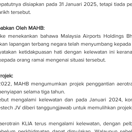
sepatutnya disiapkan pada 31 Januari 2025, tetapi tiada p
rikh tersebut.
babkan Oleh MAHB:
ke menekankan bahawa Malaysia Airports Holdings Bh
an lapangan terbang negara telah menyumbang kepada k
atakan ketidakpuasan hati dengan kelewatan ini kerana
kepada orang ramai mengenai situasi tersebut.
rojek:
022, MAHB mengumumkan projek penggantian aerotrai
penyiapan selama tiga tahun.
sebut mengalami kelewatan dan pada Januari 2024, kon
tech JV diberi tanggungjawab untuk memulihkan projek 
aerotrain KLIA terus mengalami kelewatan, dengan pelba
sebelum perkhidmatan dapat dimulakan. Walaupun sebelu