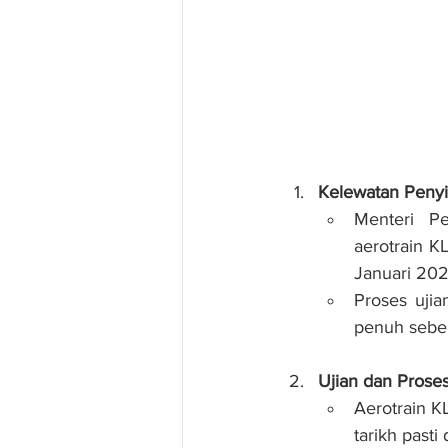
Kelewatan Penyi
Menteri P
aerotrain K
Januari 202
Proses ujia
penuh sebel
Ujian dan Pros
Aerotrain K
tarikh pasti