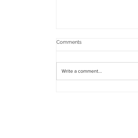
Comments
Write a comment...
Projek Penggantian
Aerotrain KLIA: Menteri
Pengangkutan Tidak Puas
Hati Dengan Kelewatan
Pengurusan Projek