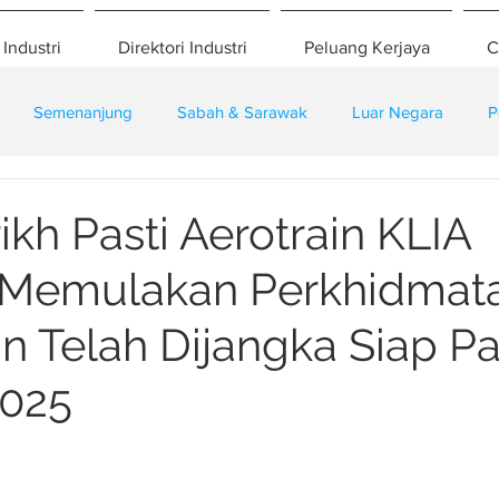
 Industri
Direktori Industri
Peluang Kerjaya
C
Semenanjung
Sabah & Sarawak
Luar Negara
P
eselamatan
Pembangunan
Training
ikh Pasti Aerotrain KLIA
 Memulakan Perkhidmata
 Telah Dijangka Siap P
2025