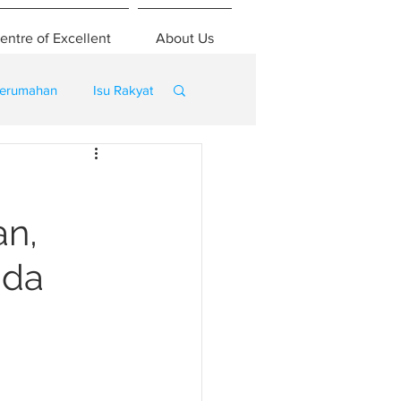
entre of Excellent
About Us
erumahan
Isu Rakyat
n,
ada