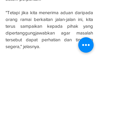
"Tetapi jika kita menerima aduan daripada 
orang ramai berkaitan jalan-jalan ini, kita 
terus sampaikan kepada pihak yang 
dipertanggungjawabkan agar masalah 
tersebut dapat perhatian dan tindakan 
segera," jelasnya.
Hadir sama Jurutera MBKS Mohd Taufiq, 
Kaunselor Goh Tze Hui, Kaunselor Mohd 
Taufik Abdul Ghani dan Setiausaha MBKS 
Vincent Ang.
Sumber: 
Utusan Borneo
#evolusibina
#sarawak
#kontraktor