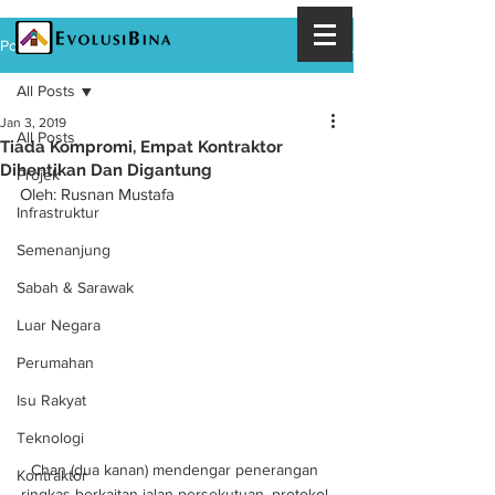
Post
All Posts
Jan 3, 2019
All Posts
Tiada Kompromi, Empat Kontraktor
Dihentikan Dan Digantung
Projek
Oleh: Rusnan Mustafa
Infrastruktur
Semenanjung
Sabah & Sarawak
Luar Negara
Perumahan
Isu Rakyat
Teknologi
Chan (dua kanan) mendengar penerangan 
Kontraktor
ringkas berkaitan jalan persekutuan, protokol 