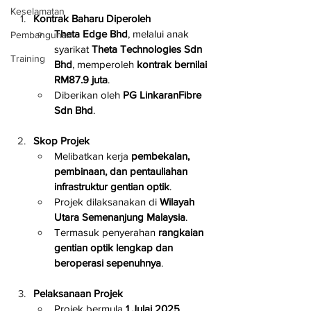
Keselamatan
Kontrak Baharu Diperoleh
Theta Edge Bhd
, melalui anak 
Pembangunan
syarikat 
Theta Technologies Sdn 
Training
Bhd
, memperoleh 
kontrak bernilai 
RM87.9 juta
.
Diberikan oleh 
PG LinkaranFibre 
Sdn Bhd
.
Skop Projek
Melibatkan kerja 
pembekalan, 
pembinaan, dan pentauliahan 
infrastruktur gentian optik
.
Projek dilaksanakan di 
Wilayah 
Utara Semenanjung Malaysia
.
Termasuk penyerahan 
rangkaian 
gentian optik lengkap dan 
beroperasi sepenuhnya
.
Pelaksanaan Projek
Projek bermula 
1 Julai 2025
.