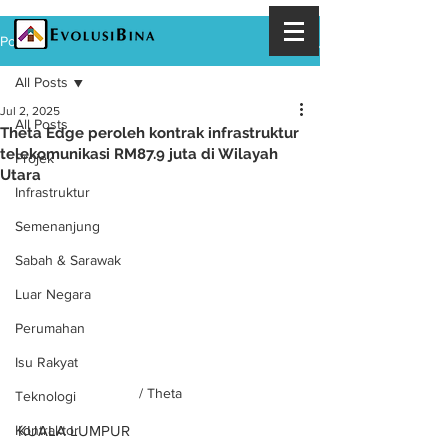
Post
All Posts
Jul 2, 2025
All Posts
Theta Edge peroleh kontrak infrastruktur
telekomunikasi RM87.9 juta di Wilayah
Projek
Utara
Infrastruktur
Semenanjung
Sabah & Sarawak
Luar Negara
Perumahan
Isu Rakyat
/ Theta
Teknologi
KUALA LUMPUR
Kontraktor