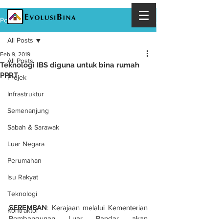
Post
All Posts
Feb 9, 2019
All Posts
Teknologi IBS diguna untuk bina rumah
PPRT
Projek
Infrastruktur
Semenanjung
Sabah & Sarawak
Luar Negara
Perumahan
Isu Rakyat
Teknologi
SEREMBAN
: Kerajaan melalui Kementerian 
Kontraktor
Pembangunan Luar Bandar akan 