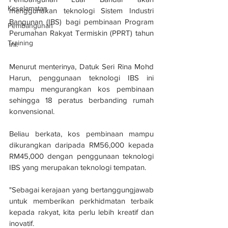
Keselamatan
menggunakan teknologi Sistem Industri 
Bangunan (IBS) bagi pembinaan Program 
Pembangunan
Perumahan Rakyat Termiskin (PPRT) tahun 
Training
ini.
Menurut menterinya, Datuk Seri Rina Mohd 
Harun, penggunaan teknologi IBS ini 
mampu mengurangkan kos pembinaan 
sehingga 18 peratus berbanding rumah 
konvensional.
Beliau berkata, kos pembinaan mampu 
dikurangkan daripada RM56,000 kepada 
RM45,000 dengan penggunaan teknologi 
IBS yang merupakan teknologi tempatan.
"Sebagai kerajaan yang bertanggungjawab 
untuk memberikan perkhidmatan terbaik 
kepada rakyat, kita perlu lebih kreatif dan 
inovatif.