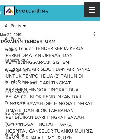
Post
All Posts
Mar 22, 2019
All Posts
TAWARAN TENDER: UKM
Tajuk Tender: TENDER KERJA-KERJA 
Projek
PERKHIDMATAN OPERASI DAN 
Infrastruktur
PENYELENGGARAAN SISTEM 
PERPAIPAN AIR SEJUK DAN AIR PANAS 
Semenanjung
UNTUK TEMPOH DUA (2) TAHUN DI 
Sabah & Sarawak
BLOK KLINIKAL DARI TINGKAT 
BASEMEN HINGGA TINGKAT DUA 
Luar Negara
BELAS (12), BLOK PENDIDIKAN DARI 
Perumahan
TINGKAT BAWAH (GF) HINGGA TINGKAT 
LIMA (5) DAN BLOK TAMBAHAN 
Isu Rakyat
PENDIDIKAN DARI TINGKAT BAWAH 
Teknologi
(GF) HINGGA TINGKAT TIGA (3), 
HOSPITAL CANSELOR TUANKU MUHRIZ, 
Kontraktor
KAMPUS KUALA LUMPUR, UKM.