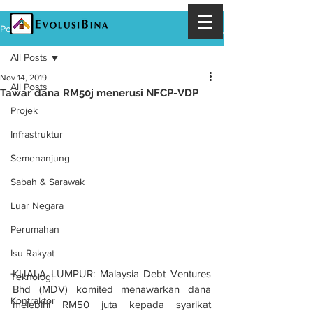
Post
All Posts
Nov 14, 2019
All Posts
Tawar dana RM50j menerusi NFCP-VDP
Projek
Infrastruktur
Semenanjung
Sabah & Sarawak
Luar Negara
Perumahan
Isu Rakyat
KUALA LUMPUR: Malaysia Debt Ventures 
Teknologi
Bhd (MDV) komited menawarkan dana 
Kontraktor
melebihi RM50 juta kepada syarikat 