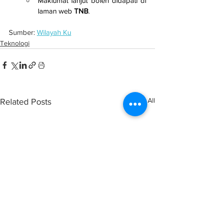
Maklumat lanjut boleh didapati di 
laman web 
TNB
.
Sumber: 
Wilayah Ku
Teknologi
See All
Related Posts