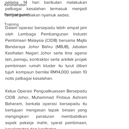
selama 14 hari berikutan melakukan 
Keselamatan
pelbagai kesalahan termasuk menjadi 
Pembangunan
tempat pembiakan nyamuk aedes.
Training
Dalam operasi bersepadu lebih empat jam 
oleh Lembaga Pembangunan Industri 
Pembinaan Malaysia (CIDB) bersama Majlis 
Bandaraya Johor Bahru (MBJB), Jabatan 
Kesihatan Negeri Johor serta lima agensi 
lain, pemaju, kontraktor serta arkitek projek 
pembinaan rumah kluster itu turut diberi 
tujuh kompaun bernilai RM14,000 selain 10 
notis pelbagai kesalahan.
Ketua Operasi Penguatkuasaan Bersepadu 
CIDB Johor, Muhammad Firdaus Ashram 
Baharam, berkata operasi bersepadu itu 
bertujuan mengesan tapak binaan yang 
mengingkari peraturan membabitkan 
aspek pekerja mahir, syarat pembinaan, 
keselamatan dan kesihatan.