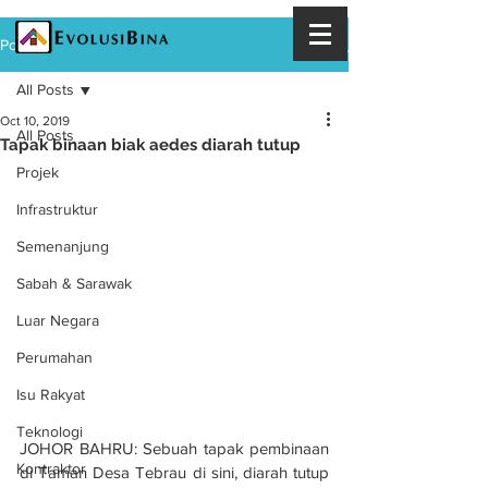
Post
All Posts
Oct 10, 2019
All Posts
Tapak binaan biak aedes diarah tutup
Projek
Infrastruktur
Semenanjung
Sabah & Sarawak
Luar Negara
Perumahan
Isu Rakyat
Teknologi
JOHOR BAHRU: Sebuah tapak pembinaan 
Kontraktor
di Taman Desa Tebrau di sini, diarah tutup 