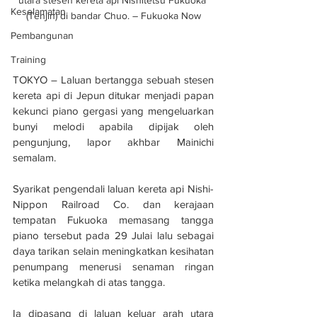
utara stesen kereta api Nishitetsu Fukuoka 
Keselamatan
(Tenjin) di bandar Chuo. – Fukuoka Now
Pembangunan
Training
TOKYO – Laluan bertangga sebuah stesen 
kereta api di Jepun ditukar menjadi papan 
kekunci piano gergasi yang mengeluarkan 
bunyi melodi apabila dipijak oleh 
pengunjung, lapor akhbar Mainichi 
semalam.
Syarikat pengendali laluan kereta api Nishi-
Nippon Railroad Co. dan kerajaan 
tempatan Fukuoka memasang tangga 
piano tersebut pada 29 Julai lalu sebagai 
daya tarikan selain meningkatkan kesihatan 
penumpang menerusi senaman ringan 
ketika melangkah di atas tangga.
Ia dipasang di laluan keluar arah utara 