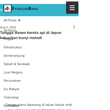
Post
All Posts
Aug 2, 2022
All Posts
Tangga stesen kereta api di Jepun
keluarkan bunyi melodi
Projek
Infrastruktur
Semenanjung
Sabah & Sarawak
Luar Negara
Perumahan
Isu Rakyat
Teknologi
Tangga piano dipasang di laluan keluar arah 
Kontraktor