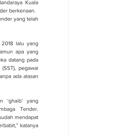
andaraya Kuala 
nder berkenaan.
nder yang telah 
2018 lalu yang 
amun apa yang 
ka datang pada 
(SST), pegawai 
anpa ada alasan 
n ‘ghaib’ yang 
baga Tender. 
sudah mendapat 
babit,” katanya 