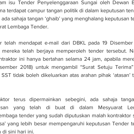
lam isu Tender Penyelenggaraan Sungai oleh Dewan B
a terdapat campur tangan politik di dalam keputusan te
h ada sahaja tangan ‘ghaib’ yang menghalang keputusan te
rat Lembaga Tender.
tor telah mendapat e-mail dari DBKL pada 19 Disember 
mereka telah berjaya memperoleh tender tersebut. N
raktor ini hanya bertahan selama 24 jam, apabila mere
sember 2018) untuk mengambil “Surat Setuju Terima” 
T tidak boleh dikeluarkan atas arahan pihak ‘atasan’ t
aktor terus dipermainkan sebegini, ada sahaja tanga
usan yang telah di buat di dalam Mesyuarat Lem
embaga tender yang sudah diputuskan malah kontraktor 
asa’ yang lebih besar mempengaruhi keputusan Tender ter
i sini hari ini.