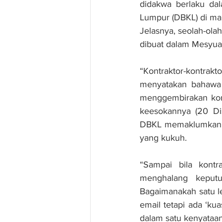
didakwa berlaku da
Lumpur (DBKL) di man
Jelasnya, seolah-ola
dibuat dalam Mesyua
“Kontraktor-kontrak
menyatakan bahawa 
menggembirakan kont
keesokannya (20 Di
DBKL memaklumkan SS
yang kukuh.
“Sampai bila kontr
menghalang keput
Bagaimanakah satu l
email tetapi ada ‘ku
dalam satu kenyataan d