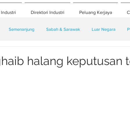
 Industri
Direktori Industri
Peluang Kerjaya
C
Semenanjung
Sabah & Sarawak
Luar Negara
P
eselamatan
Pembangunan
Training
haib halang keputusan 