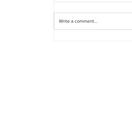
Write a comment...
Pahang jemput pandangan
rakyat bagi kajian semula
Rancangan Struktur Negeri
2040