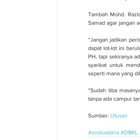
Tambah Mohd. Razlan
Samad agar jangan ad
“Jangan jadikan peri
dapat lot-lot ini be
PH, tapi sekiranya a
syarikat untuk mend
seperti mana yang di
“Sudah tiba masany
tanpa ada campur tan
Sumber: 
Utusan
#evolusibina
#DBKL