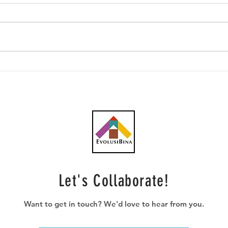
Southern Score raih
AWC 
subkontrak pusat data
RM23
RM146.53 juta
plum
Let's Collaborate!
Want to get in touch? We'd love to hear from you.