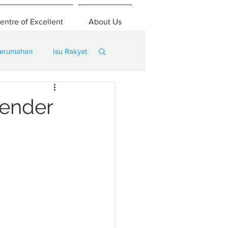
entre of Excellent
About Us
erumahan
Isu Rakyat
tender