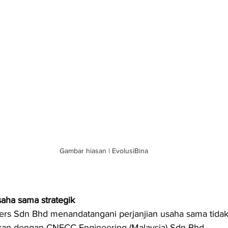
Gambar hiasan | EvolusiBina
ha sama strategik
ers Sdn Bhd menandatangani perjanjian usaha sama tidak
kan dengan CNECC Engineering (Malaysia) Sdn Bhd.