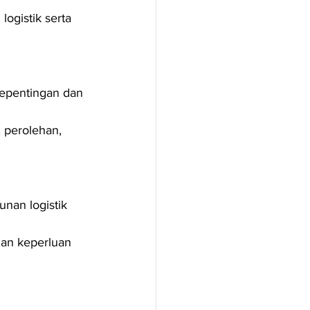
ogistik serta 
epentingan dan 
 perolehan, 
an logistik 
an keperluan 