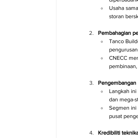
Usaha sama 
storan bersk
Pembahagian pe
Tanco Build
pengurusan 
CNECC menyu
pembinaan, 
Pengembangan pr
Langkah in
dan mega-st
Segmen ini 
pusat peng
Kredibiliti tekni