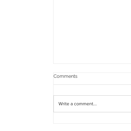
Comments
Write a comment...
Kelington peroleh kontrak
RM108 juta bina gudang