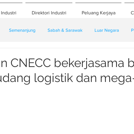
 Industri
Direktori Industri
Peluang Kerjaya
C
Semenanjung
Sabah & Sarawak
Luar Negara
P
eselamatan
Pembangunan
Training
an CNECC bekerjasama b
udang logistik dan mega