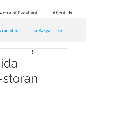
entre of Excellent
About Us
erumahan
Isu Rakyat
ida
-storan