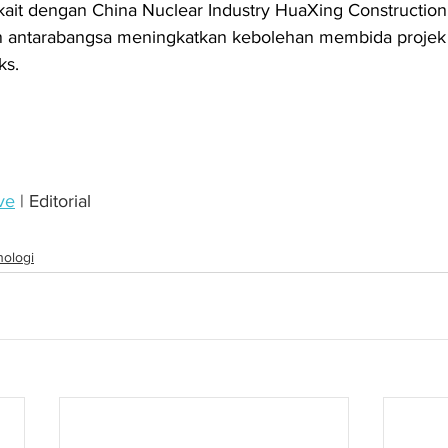
it dengan China Nuclear Industry HuaXing Construction
 antarabangsa meningkatkan kebolehan membida projek 
ks.
ve
 | Editorial
nologi