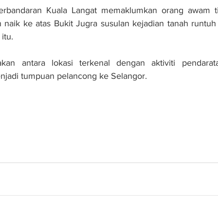
 Perbandaran Kuala Langat memaklumkan orang awam ti
aik ke atas Bukit Jugra susulan kejadian tanah runtuh 
itu.
an antara lokasi terkenal dengan aktiviti pendarata
enjadi tumpuan pelancong ke Selangor.
ugra: JKR laksana kerja pembaikan cerun - Nanta