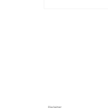
Tanah runtuh di Sungai Ruil,
Cameron Highlands
Disclaimer