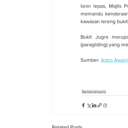
Isnin lepas, Majlis
memandu kenderaan n
kawasan lereng bukit 
Bukit Jugra merupak
(paragliding) yang m
Sumber: 
Astro Awani
Tanah runtuh Bukit J
Semenanjung
Related Posts