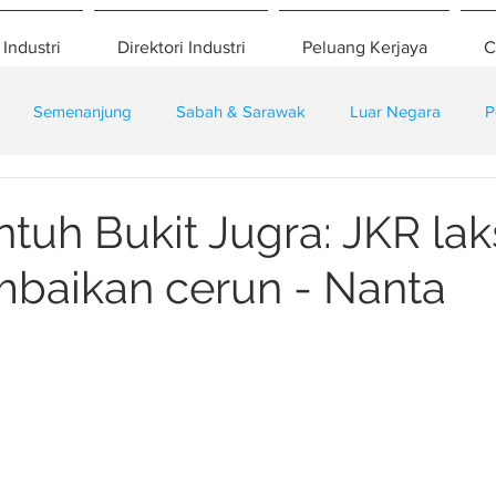
 Industri
Direktori Industri
Peluang Kerjaya
C
Semenanjung
Sabah & Sarawak
Luar Negara
P
eselamatan
Pembangunan
Training
ntuh Bukit Jugra: JKR la
mbaikan cerun - Nanta