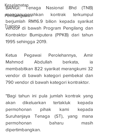
Keselamatan
BANGI: Tenaga Nasional Bhd (TNB) 
menganugerahkan kontrak terkumpul 
Pembangunan
berjumlah RM16.9 bilion kepada syarikat 
Training
vendor di bawah Program Pengilang dan 
Kontraktor Bumiputera (PPKB) dari tahun 
1995 sehingga 2019.
Ketua Pegawai Perolehannya, Amir 
Mahmod Abdullah berkata, ia 
membabitkan 822 syarikat merangkumi 32 
vendor di bawah kategori pembekal dan 
790 vendor di bawah kategori kontraktor.
"Bagi tahun ini pula jumlah kontrak yang 
akan dikeluarkan tertakluk kepada 
permohonan pihak kami kepada 
Suruhanjaya Tenaga (ST), yang mana 
permohonan baharu masih 
dipertimbangkan.