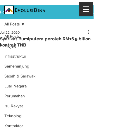
Post
All Posts
Jul 22, 2020
All Posts
Syarikat Bumiputera peroleh RM16.9 bilion
kontrak TNB
Projek
Infrastruktur
Semenanjung
Sabah & Sarawak
Luar Negara
Perumahan
Isu Rakyat
Teknologi
Kontraktor