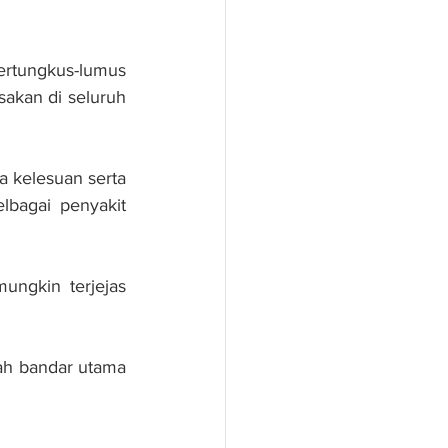
ungkus-lumus 
kan di seluruh 
 ke­lesuan serta 
lbagai penyakit 
ngkin ter­jejas 
ah bandar utama 