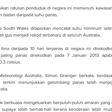
ikan ratusan penduduk di negara ini memenuhi kawasan p
n badan daripada suhu panas.
South Wales dilaporkan mencatat suhu minimum seting
ali gus menjadi rekod terbaharu di seluruh Australia.
lima da­ripada 10 hari terpanas di ne­gara ini direkod
 pa­ling panas direkodkan pada 7 Januari 2013 apabi
.3 celsius.
Meteoro­logi Australia, Simon Grainger berkata, berdas
si terkini menunjukkan gelombang panas telah menje
alia.
ak ber­kuasa mengeluarkan berpuluh-puluh amaran yang
 supaya lebih berhati-hati kerana kenderaan lebih mud