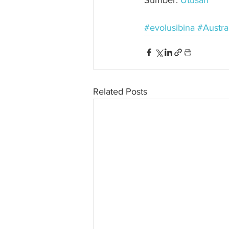
Sumber: 
Utusan
#evolusibina
#Austra
Related Posts