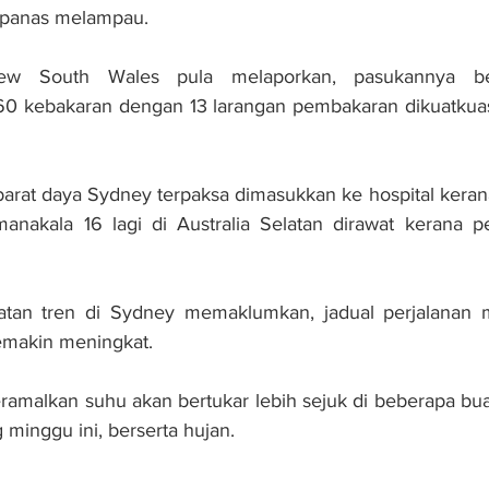
 panas melampau.
w South Wales pula melaporkan, pasukannya bert
 kebakaran dengan 13 larangan pembakaran dikuatkuasa
arat daya Sydney terpaksa dima­suk­­kan ke hospital kerana
nakala 16 lagi di Australia Selatan dirawat kera­na pe
matan tren di Sydney memaklumkan, jadual perjalanan mu
emakin meningkat.
ramalkan suhu akan bertukar lebih sejuk di beberapa bu
 minggu ini, berserta hujan.