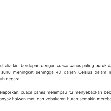
tralia kini ber­de­pan dengan cuaca panas paling buruk 
 suhu meningkat sehingga 40 darjah Celsius dalam m
ruh negara.
elaporkan, cu­a­ca panas melampau itu menyebabkan bebe
a banyak haiwan mati dan kebakaran hutan semakin mereb