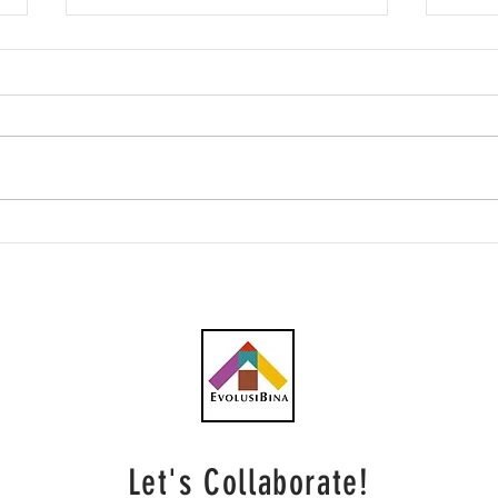
Southern Score raih
AWC 
subkontrak pusat data
RM23
RM146.53 juta
plum
Let's Collaborate!