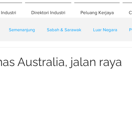
 Industri
Direktori Industri
Peluang Kerjaya
C
Semenanjung
Sabah & Sarawak
Luar Negara
P
eselamatan
Pembangunan
Training
s Australia, jalan raya