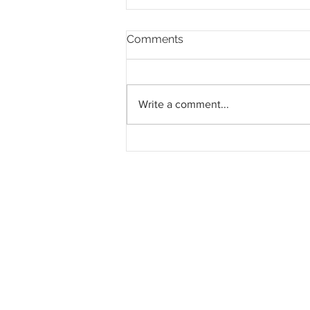
Comments
Write a comment...
Pahang jemput pandangan
rakyat bagi kajian semula
Rancangan Struktur Negeri
2040