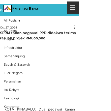
Post
All Posts
Oct 27, 2024
All Posts
SPRM tahan pegawai PPD didakwa terima
rasuah projek RM600,000
Projek
Infrastruktur
Semenanjung
Sabah & Sarawak
Luar Negara
Perumahan
Isu Rakyat
Teknologi
Kontraktor
KOTA KINABALU: Dua pegawai kanan 