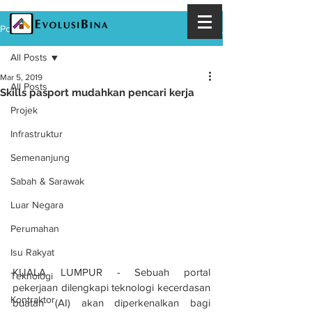
Post
All Posts
Mar 5, 2019
All Posts
Skills pasport mudahkan pencari kerja
Projek
Infrastruktur
Semenanjung
Sabah & Sarawak
Luar Negara
Perumahan
Isu Rakyat
KUALA LUMPUR - Sebuah portal 
Teknologi
pekerjaan dilengkapi teknologi kecerdasan 
Kontraktor
buatan (AI) akan diperkenalkan bagi 