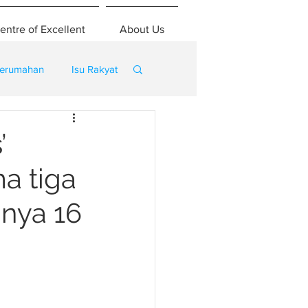
entre of Excellent
About Us
erumahan
Isu Rakyat
’
a tiga
gnya 16