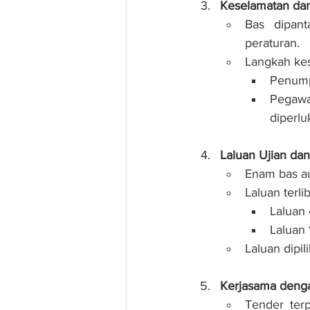
Keselamatan da
Bas dipan
peraturan.
Langkah ke
Penump
Pegawa
diperlu
Laluan Ujian dan
Enam bas au
Laluan terlib
Laluan 
Laluan 
Laluan dipi
Kerjasama deng
Tender ter