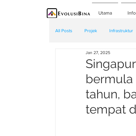
Utama
Info
All Posts
Projek
Infrastruktur
Jan 27, 2025
Teknologi
Kontraktor
K
Singapura
bermula 
tahun, b
tempat 