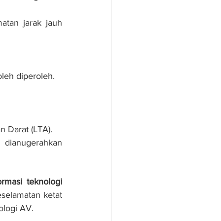
tan jarak jauh 
oleh diperoleh.
 Darat (LTA).
dianugerahkan 
ormasi teknologi 
selamatan ketat 
logi AV.