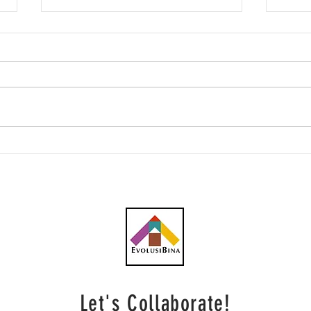
Kemajuan Projek RTS Johor
Beka
Bahru-Singapura Hampir
Sing
Siap, Peruntukan RM5.2
Bilion
Let's Collaborate!