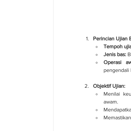
Perincian Ujian
Tempoh ujia
Jenis bas:
 B
Operasi aw
pengendali 
Objektif Ujian:
Menilai ke
awam.
Mendapatkan
Memastikan 