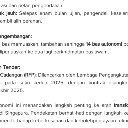
asi dan pelan pengendalian.
ak jauh:
 Selepas enam bulan ujian, pengendali keselama
mbil alih peranan.
engembangan:
si bas memuaskan, tambahan sehingga 
14 bas autonomi
 b
diperluaskan ke dua lagi perkhidmatan bas awam.
n Tender:
Cadangan (RFP):
 Dilancarkan oleh Lembaga Pengangkutan
p pada suku kedua 2025, dengan kontrak dijangka 
khir 2025.
onomi ini menandakan langkah penting ke arah 
transf
di Singapura. Pendekatan berhati-hati dengan langkah ke
men terhadap keberkesanan dan kebolehpercayaan tekno