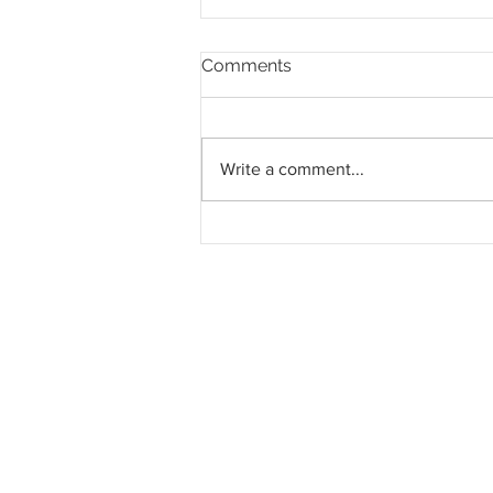
Comments
Write a comment...
Bekalan Elektrik Hijau
Pertama dari Malaysia ke
Singapura Bermula