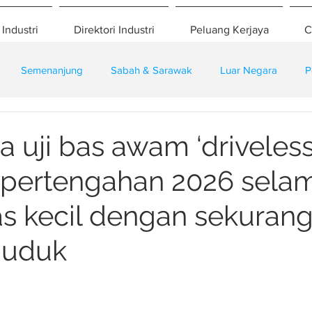
 Industri
Direktori Industri
Peluang Kerjaya
C
Semenanjung
Sabah & Sarawak
Luar Negara
P
eselamatan
Pembangunan
Training
 uji bas awam ‘driveless
pertengahan 2026 selam
as kecil dengan sekuran
duduk