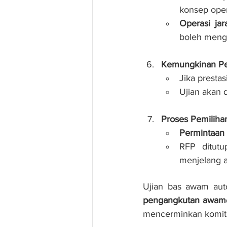
konsep oper
Operasi jar
boleh menga
Kemungkinan P
Jika presta
Ujian akan 
Proses Pemiliha
Permintaan 
RFP ditutu
menjelang a
Ujian bas awam aut
pengangkutan awam
mencerminkan komit