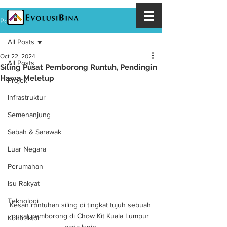
Post
All Posts
Oct 22, 2024
All Posts
Siling Pusat Pemborong Runtuh, Pendingin
Hawa Meletup
Projek
Infrastruktur
Semenanjung
Sabah & Sarawak
Luar Negara
Perumahan
Isu Rakyat
Teknologi
Kesan runtuhan siling di tingkat tujuh sebuah 
pusat pemborong di Chow Kit Kuala Lumpur 
Kontraktor