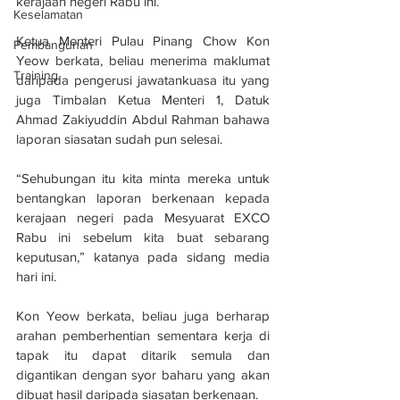
kerajaan negeri Rabu ini.
Keselamatan
Ketua Menteri Pulau Pinang Chow Kon 
Pembangunan
Yeow berkata, beliau menerima maklumat 
Training
daripada pengerusi jawatankuasa itu yang 
juga Timbalan Ketua Menteri 1, Datuk 
Ahmad Zakiyuddin Abdul Rahman bahawa 
laporan siasatan sudah pun selesai.
“Sehubungan itu kita minta mereka untuk 
bentangkan laporan berkenaan kepada 
kerajaan negeri pada Mesyuarat EXCO 
Rabu ini sebelum kita buat sebarang 
keputusan,” katanya pada sidang media 
hari ini.
Kon Yeow berkata, beliau juga berharap 
arahan pemberhentian sementara kerja di 
tapak itu dapat ditarik semula dan 
digantikan dengan syor baharu yang akan 
dibuat hasil daripada siasatan berkenaan.