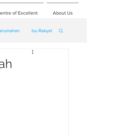
entre of Excellent
About Us
erumahan
Isu Rakyat
nah