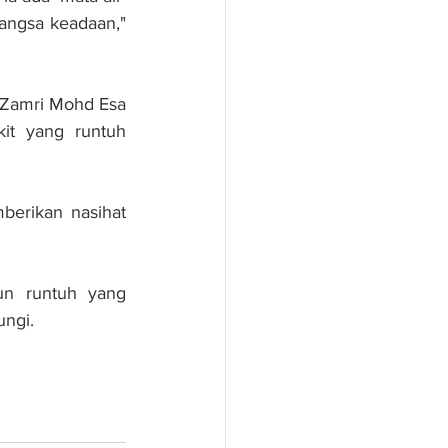
angsa keadaan," 
 Zamri Mohd Esa 
t yang runtuh 
berikan nasihat 
un runtuh yang 
ungi.