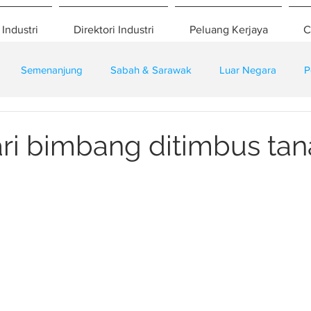
 Industri
Direktori Industri
Peluang Kerjaya
C
Semenanjung
Sabah & Sarawak
Luar Negara
P
eselamatan
Pembangunan
Training
ari bimbang ditimbus ta