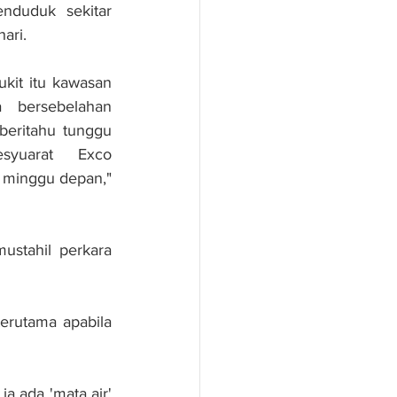
nduduk sekitar 
ari.
kit itu kawasan 
 bersebelahan 
eritahu tunggu 
syuarat Exco 
 minggu depan," 
stahil perkara 
erutama apabila 
a ada 'mata air' 