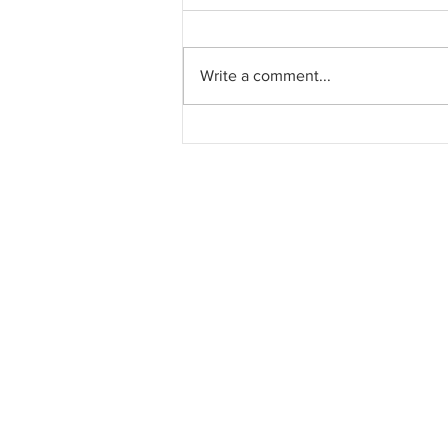
Write a comment...
LRT Pulau Pinang: Kontrak
System Turnkey RM3.028
bilion kepada MRCB - Theta
Edge JV bergerak mengikut
jadual