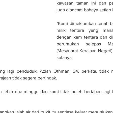
kawasan taman ini dan pe
juga diancam bahaya setiap h
"Kami dimaklumkan tanah bu
milik tentera yang mana
dengan kem tentera dan dib
peruntukan selepas Me
(Mesyuarat Kerajaan Negeri)
katanya.
ng lagi penduduk, Azlan Othman, 54, berkata, tidak mu
rajaan tidak segera bertindak.
h lebih dua minggu dan kami tidak boleh bertahan lagi t
an ialah air dari bukit itu sentiasa keluar menunjukan i