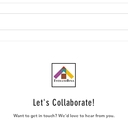
Lebih 60 kontena
Gamu
komponen Projek Kereta
hype
Kabel Bukit Bendera tiba
Port
dari Austria
Let's Collaborate!
Want to get in touch? We'd love to hear from you.