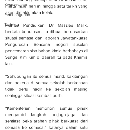
Keselamatan
merta mulai hari ini hingga satu tarikh yang 
akan dimaklumkan kelak.
Pembangunan
Training
Menteri Pendidikan, Dr Maszlee Malik, 
berkata keputusan itu dibuat berdasarkan 
situasi semasa dan laporan Jawatankuasa 
Pengurusan Bencana negeri susulan 
pencemaran sisa bahan kimia berbahaya di 
Sungai Kim Kim di daerah itu pada Khamis 
lalu.
“Sehubungan itu semua murid, kakitangan 
dan pekerja di semua sekolah berkenaan 
tidak perlu hadir ke sekolah masing 
sehingga situasi kembali pulih.
“Kementerian memohon semua pihak 
mengambil langkah berjaga-jaga dan 
sentiasa peka arahan pihak berkuasa dari 
semasa ke semasa,” katanya dalam satu 