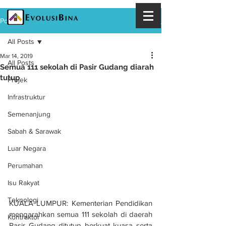
Post
All Posts
Mar 14, 2019
All Posts
Semua 111 sekolah di Pasir Gudang diarah
tutup
Projek
Infrastruktur
Semenanjung
Sabah & Sarawak
Luar Negara
Perumahan
Isu Rakyat
Teknologi
KUALA LUMPUR: Kementerian Pendidikan 
mengarahkan semua 111 sekolah di daerah 
Kontraktor
Pasir Gudang ditutup berkuat kuasa serta 