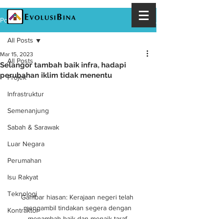
Post
All Posts
Mar 15, 2023
All Posts
Selangor tambah baik infra, hadapi
perubahan iklim tidak menentu
Projek
Infrastruktur
Semenanjung
Sabah & Sarawak
Luar Negara
Perumahan
Isu Rakyat
Teknologi
Gambar hiasan: Kerajaan negeri telah 
mengambil tindakan segera dengan 
Kontraktor
menambah baik dan menaik taraf 