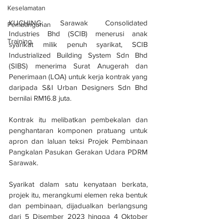
Keselamatan
KUCHING: Sarawak Consolidated 
Pembangunan
Industries Bhd (SCIB) menerusi anak 
Training
syarikat milik penuh syarikat, SCIB 
Industrialized Building System Sdn Bhd 
(SIBS) menerima Surat Anugerah dan 
Penerimaan (LOA) untuk kerja kontrak yang 
daripada S&I Urban Designers Sdn Bhd 
bernilai RM16.8 juta.
Kontrak itu melibatkan pembekalan dan 
penghantaran komponen pratuang untuk 
apron dan laluan teksi Projek Pembinaan 
Pangkalan Pasukan Gerakan Udara PDRM 
Sarawak. 
Syarikat dalam satu kenyataan berkata, 
projek itu, merangkumi elemen reka bentuk 
dan pembinaan, dijadualkan berlangsung 
dari 5 Disember 2023 hingga 4 Oktober 