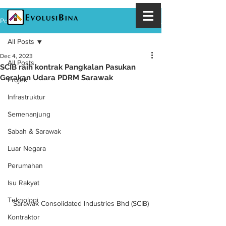
Post
All Posts
Dec 4, 2023
All Posts
SCIB raih kontrak Pangkalan Pasukan
Gerakan Udara PDRM Sarawak
Projek
Infrastruktur
Semenanjung
Sabah & Sarawak
Luar Negara
Perumahan
Isu Rakyat
Teknologi
Sarawak Consolidated Industries Bhd (SCIB)
Kontraktor