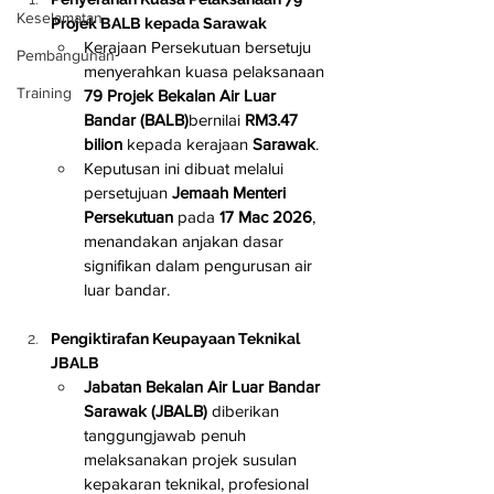
Keselamatan
Projek BALB kepada Sarawak
Kerajaan Persekutuan bersetuju 
Pembangunan
menyerahkan kuasa pelaksanaan 
Training
79 Projek Bekalan Air Luar 
Bandar (BALB)
bernilai 
RM3.47 
bilion
 kepada kerajaan 
Sarawak
.
Keputusan ini dibuat melalui 
persetujuan 
Jemaah Menteri 
Persekutuan
 pada 
17 Mac 2026
, 
menandakan anjakan dasar 
signifikan dalam pengurusan air 
luar bandar.
Pengiktirafan Keupayaan Teknikal 
JBALB
Jabatan Bekalan Air Luar Bandar 
Sarawak (JBALB)
 diberikan 
tanggungjawab penuh 
melaksanakan projek susulan 
kepakaran teknikal, profesional 