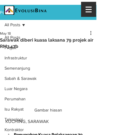
Post
All Posts
May 18
All Posts
Sarawak diberi kuasa laksana 79 projek air
RM3.47b
Projek
Infrastruktur
Semenanjung
Sabah & Sarawak
Luar Negara
Perumahan
Isu Rakyat
Gambar hiasan
Teknologi
KUCHING, SARAWAK
Kontraktor
Penyerahan Kuasa Pelaksanaan 79 