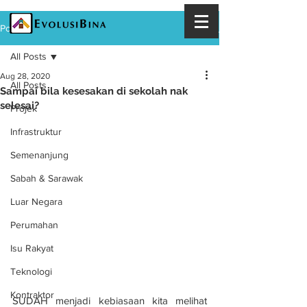
Post
All Posts
Aug 28, 2020
All Posts
Sampai bila kesesakan di sekolah nak
selesai?
Projek
Infrastruktur
Semenanjung
Sabah & Sarawak
Luar Negara
Perumahan
Isu Rakyat
Teknologi
Kontraktor
SUDAH menjadi kebiasaan kita melihat 