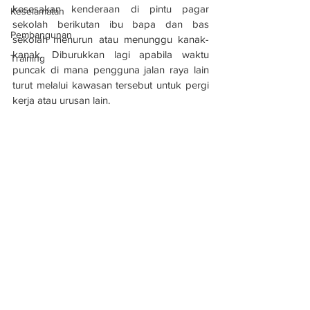
kesesakan kenderaan di pintu pagar 
Keselamatan
sekolah berikutan ibu bapa dan bas 
Pembangunan
sekolah menurun atau menunggu kanak-
kanak. Diburukkan lagi apabila waktu 
Training
puncak di mana pengguna jalan raya lain 
turut melalui kawasan tersebut untuk pergi 
kerja atau urusan lain.