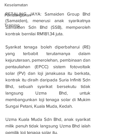
Keselamatan
PETALING JAYA: Samaiden Group Bhd 
Pembangunan
(Samaiden), menerusi anak syarikatnya 
Training
Samaiden Sdn Bhd (SSB), memperoleh 
kontrak bernilai RM181.34 juta.
Syarikat tenaga boleh diperbaharui (RE) 
yang terbabit terutamanya dalam 
kejuruteraan, pemerolehan, pembinaan dan 
pentauliahan (EPCC) sistem fotovoltaik 
solar (PV) dan loji janakuasa itu berkata, 
kontrak itu diraih daripada Suria Infiniti Sdn 
Bhd, sebuah syarikat bersekutu tidak 
langsung Uzma Bhd, untuk 
membangunkan loji tenaga solar di Mukim 
Sungai Petani, Kuala Muda, Kedah.
Uzma Kuala Muda Sdn Bhd, anak syarikat 
milik penuh tidak langsung Uzma Bhd ialah 
pemilik loji tenaga solar itu.