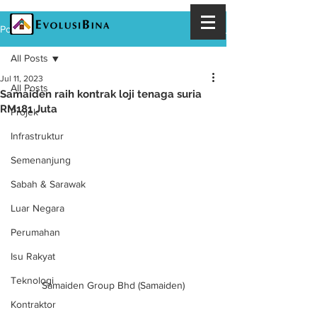
Post
All Posts
Jul 11, 2023
All Posts
Samaiden raih kontrak loji tenaga suria
RM181 Juta
Projek
Infrastruktur
Semenanjung
Sabah & Sarawak
Luar Negara
Perumahan
Isu Rakyat
Teknologi
Samaiden Group Bhd (Samaiden)
Kontraktor