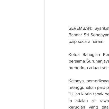
SEREMBAN: Syarikat
Bandar Sri Sendayan
paip secara haram.
Ketua Bahagian Per
bersama Suruhanjaya
menerima aduan semi
Katanya, pemeriksaa
menggunakan paip po
“Ujian klorin tapak
ia adalah air rawa
kerugian yang dita