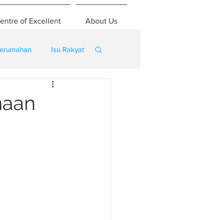
entre of Excellent
About Us
erumahan
Isu Rakyat
naan