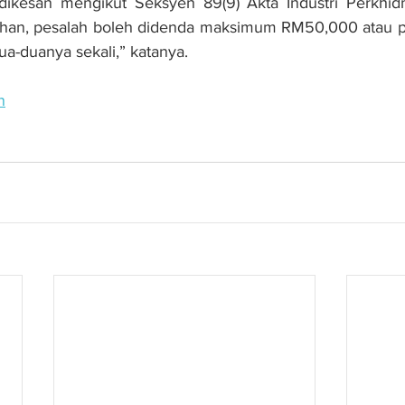
 dikesan mengikut Seksyen 89(9) Akta Industri Perkhid
alahan, pesalah boleh didenda maksimum RM50,000 atau p
a-duanya sekali,” katanya.
n