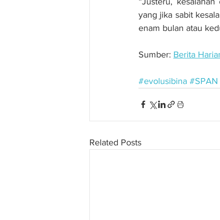
“Justeru, kesalahan
yang jika sabit kes
enam bulan atau kedu
Sumber: 
Berita Haria
#evolusibina
#SPAN
Related Posts