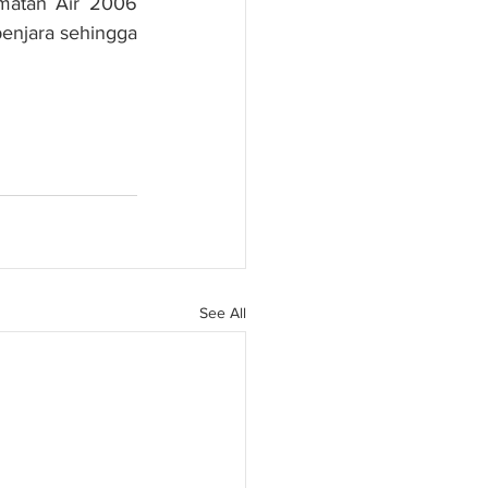
matan Air 2006 
enjara sehingga 
See All