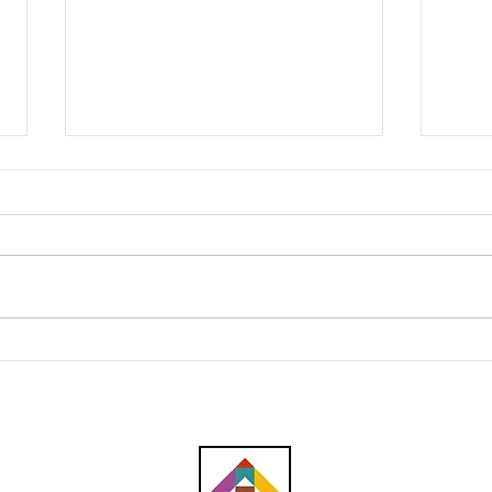
AWC peroleh subkontrak
CBH 
RM23.1 juta bagi kerja
kont
plumbing projek pusat data
penc