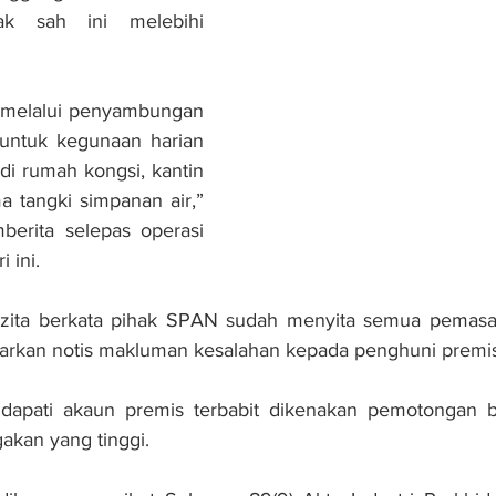
k sah ini melebihi 
 melalui penyambungan 
 untuk kegunaan harian 
 di rumah kongsi, kantin 
a tangki simpanan air,” 
erita selepas operasi 
i ini.
rzita berkata pihak SPAN sudah menyita semua pemasa
uarkan notis makluman kesalahan kepada penghuni premi
ndapati akaun premis terbabit dikenakan pemotongan b
gakan yang tinggi.