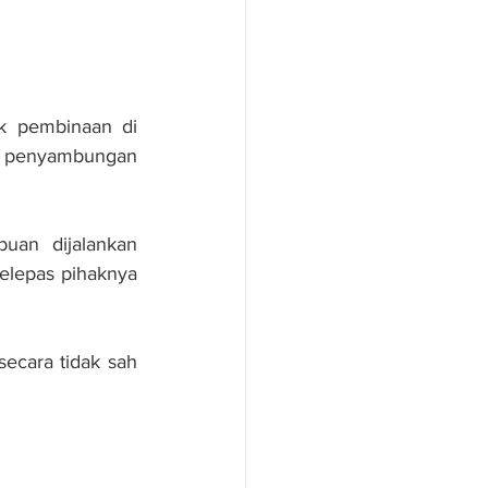
 pembinaan di 
n penyambungan 
an dijalankan 
lepas pihaknya 
cara tidak sah 