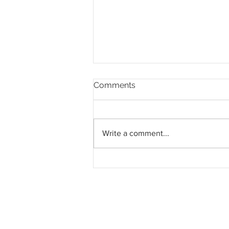
Comments
Write a comment...
Southern Score raih
subkontrak pusat data
RM146.53 juta