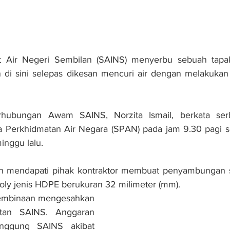
 Air Negeri Sembilan (SAINS) menyerbu sebuah tapak
 di sini selepas dikesan mencuri air dengan melakuka
hubungan Awam SAINS, Norzita Ismail, berkata serbu
 Perkhidmatan Air Negara (SPAN) pada jam 9.30 pagi se
nggu lalu.
n mendapati pihak kontraktor membuat penyambungan se
ly jenis HDPE berukuran 32 milimeter (mm).
 pembinaan mengesahkan 
tan SAINS. Anggaran 
nggung SAINS akibat 