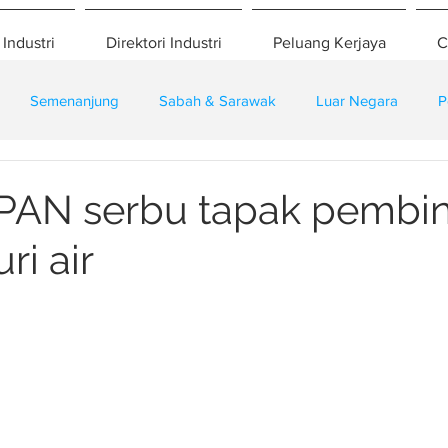
 Industri
Direktori Industri
Peluang Kerjaya
C
Semenanjung
Sabah & Sarawak
Luar Negara
P
eselamatan
Pembangunan
Training
SPAN serbu tapak pembi
ri air