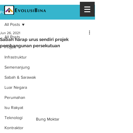
Post
All Posts
Jun 26, 2021
All Posts
Sabah harap urus sendiri projek
pembangunan persekutuan
Projek
Infrastruktur
Semenanjung
Sabah & Sarawak
Luar Negara
Perumahan
Isu Rakyat
Teknologi
Bung Moktar
Kontraktor