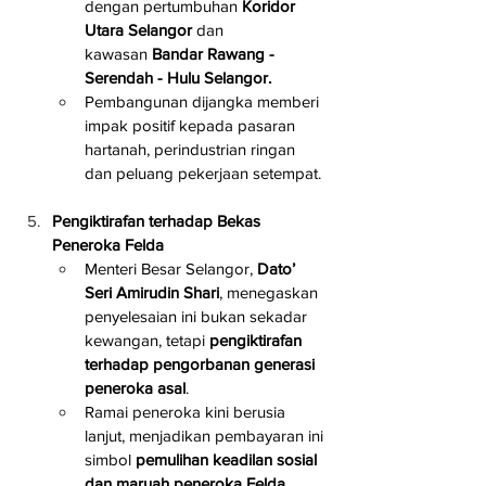
dengan pertumbuhan 
Koridor 
Utara Selangor
 dan 
kawasan 
Bandar Rawang - 
Serendah - Hulu Selangor.
Pembangunan dijangka memberi 
impak positif kepada pasaran 
hartanah, perindustrian ringan 
dan peluang pekerjaan setempat.
Pengiktirafan terhadap Bekas 
Peneroka Felda
Menteri Besar Selangor, 
Dato’ 
Seri Amirudin Shari
, menegaskan 
penyelesaian ini bukan sekadar 
kewangan, tetapi 
pengiktirafan 
terhadap pengorbanan generasi 
peneroka asal
.
Ramai peneroka kini berusia 
lanjut, menjadikan pembayaran ini 
simbol 
pemulihan keadilan sosial 
dan maruah peneroka Felda.