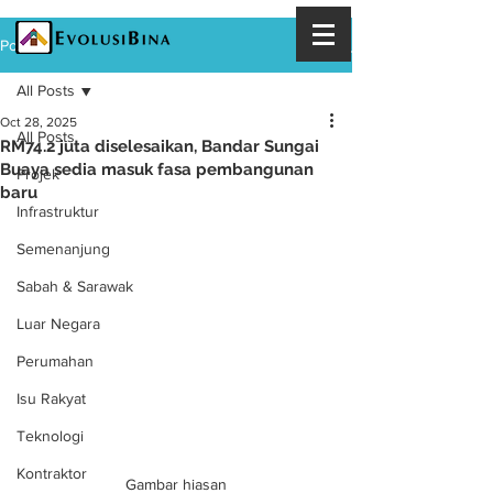
Post
All Posts
Oct 28, 2025
All Posts
RM74.2 juta diselesaikan, Bandar Sungai
Buaya sedia masuk fasa pembangunan
Projek
baru
Infrastruktur
Semenanjung
Sabah & Sarawak
Luar Negara
Perumahan
Isu Rakyat
Teknologi
Kontraktor
Gambar hiasan