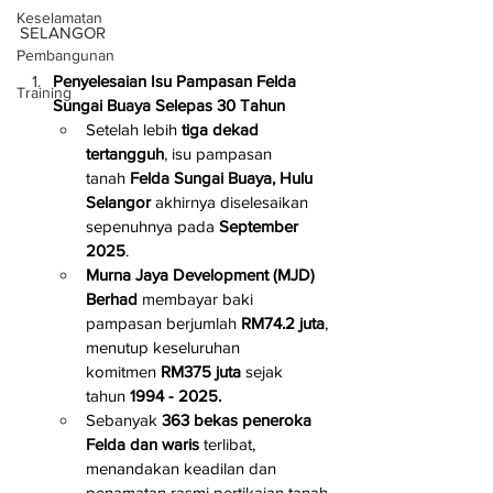
Keselamatan
SELANGOR
Pembangunan
Penyelesaian Isu Pampasan Felda 
Training
Sungai Buaya Selepas 30 Tahun
Setelah lebih 
tiga dekad 
tertangguh
, isu pampasan 
tanah 
Felda Sungai Buaya, Hulu 
Selangor
 akhirnya diselesaikan 
sepenuhnya pada 
September 
2025
.
Murna Jaya Development (MJD) 
Berhad
 membayar baki 
pampasan berjumlah 
RM74.2 juta
, 
menutup keseluruhan 
komitmen 
RM375 juta
 sejak 
tahun 
1994 - 2025.
Sebanyak 
363 bekas peneroka 
Felda dan waris
 terlibat, 
menandakan keadilan dan 
penamatan rasmi pertikaian tanah 