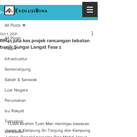
Post
All Posts
Oct 1, 2021
All Posts
RM41 juta kos projek rancangan tebatan
banjir Sungai Langat Fasa 1
Projek
Infrastruktur
Semenanjung
Sabah & Sarawak
Luar Negara
Perumahan
Isu Rakyat
Teknologi
TUAN Ibrahim Tuan Man meninjau kawasan 
banjir di Kampung Sri Tanjung dan Kampung 
Kontraktor
Lalang, Dengkil bersama Rina Mohd. Harun. - 