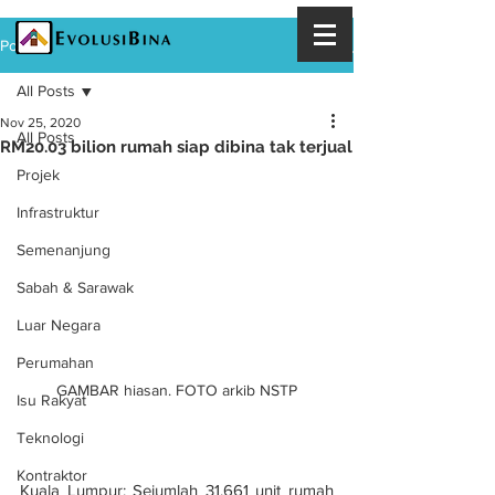
Post
All Posts
Nov 25, 2020
All Posts
RM20.03 bilion rumah siap dibina tak terjual
Projek
Infrastruktur
Semenanjung
Sabah & Sarawak
Luar Negara
Perumahan
GAMBAR hiasan. FOTO arkib NSTP
Isu Rakyat
Teknologi
Kontraktor
Kuala Lumpur: Sejumlah 31,661 unit rumah 