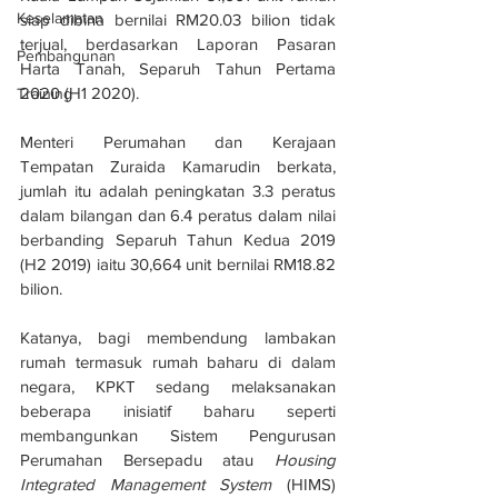
Keselamatan
siap dibina bernilai RM20.03 bilion tidak 
terjual, berdasarkan Laporan Pasaran 
Pembangunan
Harta Tanah, Separuh Tahun Pertama 
2020 (H1 2020).
Training
Menteri Perumahan dan Kerajaan 
Tempatan Zuraida Kamarudin berkata, 
jumlah itu adalah peningkatan 3.3 peratus 
dalam bilangan dan 6.4 peratus dalam nilai 
berbanding Separuh Tahun Kedua 2019 
(H2 2019) iaitu 30,664 unit bernilai RM18.82 
bilion.
Katanya, bagi membendung lambakan 
rumah termasuk rumah baharu di dalam 
negara, KPKT sedang melaksanakan 
beberapa inisiatif baharu seperti 
membangunkan Sistem Pengurusan 
Perumahan Bersepadu atau 
Housing 
Integrated Management System
 (HIMS) 