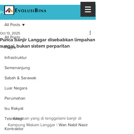
Post
All Posts
Oct 13, 2025
All Posts
Punca banjir Langgar disebabkan limpahan
sungai, bukan sistem perparitan
Projek
Infrastruktur
Semenanjung
Sabah & Sarawak
Luar Negara
Perumahan
Isu Rakyat
Kawasan yang di tenggelami banjir di 
Teknologi
Kampung Makam Langgar | 
Wan Nabil Nasir
Kontraktor