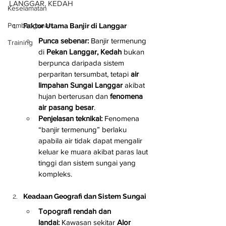
LANGGAR, KEDAH
Keselamatan
Pembangunan
Faktor Utama Banjir di Langgar
Punca sebenar:
 Banjir termenung 
Training
di 
Pekan Langgar, Kedah
 bukan 
berpunca daripada sistem 
perparitan tersumbat, tetapi 
air 
limpahan Sungai Langgar
 akibat 
hujan berterusan dan 
fenomena 
air pasang besar
.
Penjelasan teknikal:
 Fenomena 
“banjir termenung” berlaku 
apabila air tidak dapat mengalir 
keluar ke muara akibat paras laut 
tinggi dan sistem sungai yang 
kompleks.
Keadaan Geografi dan Sistem Sungai
Topografi rendah dan 
landai:
 Kawasan sekitar 
Alor 