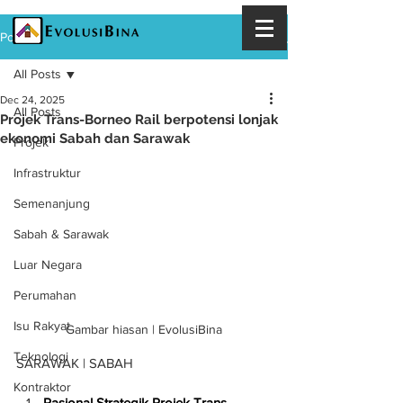
Post
All Posts
Dec 24, 2025
All Posts
Projek Trans-Borneo Rail berpotensi lonjak
ekonomi Sabah dan Sarawak
Projek
Infrastruktur
Semenanjung
Sabah & Sarawak
Luar Negara
Perumahan
Isu Rakyat
Gambar hiasan | EvolusiBina
Teknologi
SARAWAK | SABAH
Kontraktor
Rasional Strategik Projek Trans-