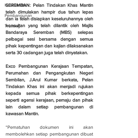
SEREMBAN: Pelan Tindakan Khas Mantin 
Keselamatan
telah dimulakan hampir dua tahun lepas 
Pembangunan
dan ia telah disiapkan keseluruhannya oleh 
konsultan yang telah dilantik oleh Majlis 
Training
Bandaraya Seremban (MBS) selepas 
pelbagai sesi bersama dengan semua 
pihak kepentingan dan kajian dilaksanakan 
serta 30 cadangan juga telah dinyatakan.
Exco Pembangunan Kerajaan Tempatan, 
Perumahan dan Pengangkutan Negeri 
Sembilan, J.Arul Kumar berkata, Pelan 
Tindakan Khas ini akan menjadi rujukan 
kepada semua pihak berkepentingan 
seperti agensi kerajaan, pemaju dan pihak 
lain dalam setiap pembangunan di 
kawasan Mantin.
“Pematuhan dokumen ini akan 
membolehkan setiap pembangunan dibuat 