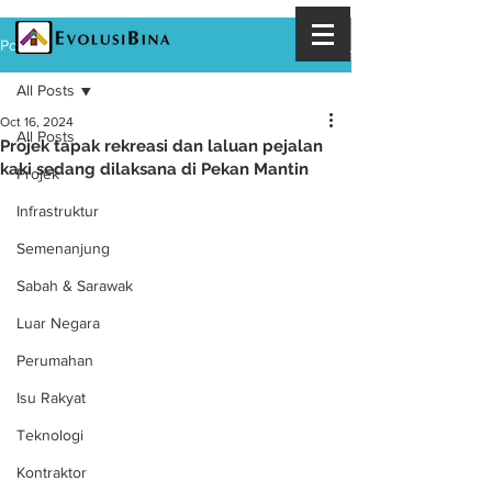
Post
All Posts
Oct 16, 2024
All Posts
Projek tapak rekreasi dan laluan pejalan
kaki sedang dilaksana di Pekan Mantin
Projek
Infrastruktur
Semenanjung
Sabah & Sarawak
Luar Negara
Perumahan
Isu Rakyat
Teknologi
Kontraktor