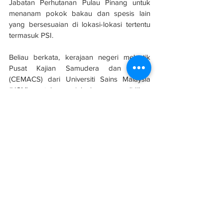
Jabatan Perhutanan Pulau Pinang untuk 
menanam pokok bakau dan spesis lain 
yang bersesuaian di lokasi-lokasi tertentu 
termasuk PSI.
Beliau berkata, kerajaan negeri melantik 
Pusat Kajian Samudera dan Pantai 
(CEMACS) dari Universiti Sains Malaysia 
(USM) untuk menjalankan penyelidikan 
pelabuhan tukun tiruan dan unjam, selain 
pelepasan benih ikan dan udang yang 
akan memanfaatkan sektor perikanan serta 
nelayan tempatan.
Sumber: 
Sinar Harian