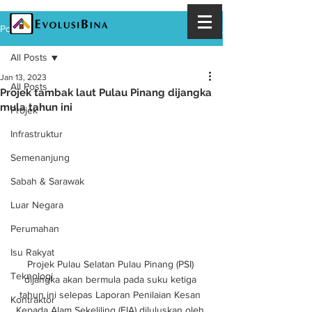
Post
All Posts
Jan 13, 2023
All Posts
Projek tambak laut Pulau Pinang dijangka
mula tahun ini
Projek
Infrastruktur
Semenanjung
Sabah & Sarawak
Luar Negara
Perumahan
Isu Rakyat
Projek Pulau Selatan Pulau Pinang (PSI) 
Teknologi
dijangka akan bermula pada suku ketiga 
tahun ini selepas Laporan Penilaian Kesan 
Kontraktor
Kepada Alam Sekeliling (EIA) diluluskan oleh 