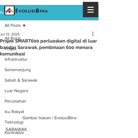
Post
All Posts
Jul 13, 2025
All Posts
Projek SMART600 perluaskan digital di luar
bandar Sarawak, pembinaan 600 menara
Projek
komunikasi
Infrastruktur
Semenanjung
Sabah & Sarawak
Luar Negara
Perumahan
Isu Rakyat
Gambar hiasan / EvolusiBina
Teknologi
SARAWAK
Kontraktor