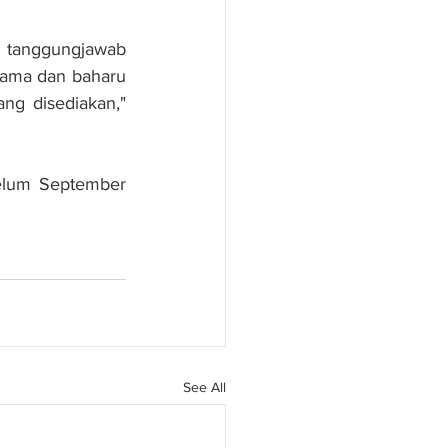
 tanggungjawab 
lama dan baharu 
g disediakan," 
elum September 
See All