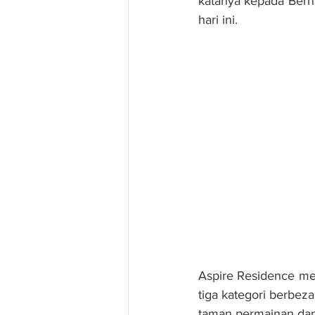
katanya kepada Bern
hari ini.
Aspire Residence mel
tiga kategori berbeza
taman permainan da