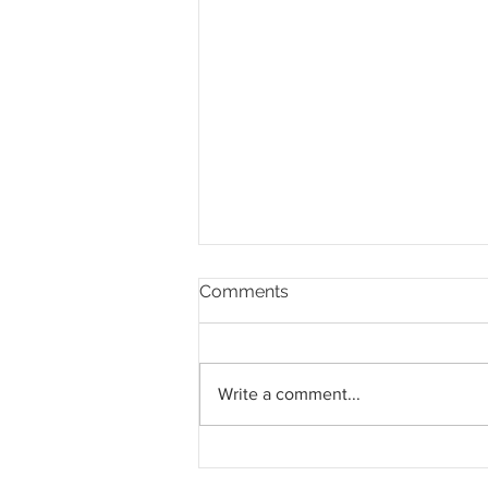
Comments
Write a comment...
Pahang jemput pandangan
rakyat bagi kajian semula