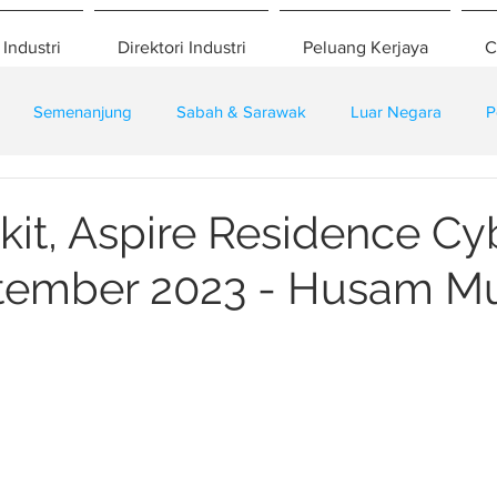
 Industri
Direktori Industri
Peluang Kerjaya
C
Semenanjung
Sabah & Sarawak
Luar Negara
P
eselamatan
Pembangunan
Training
akit, Aspire Residence Cy
ptember 2023 - Husam M