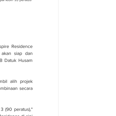
pire Residence 
 akan siap dan 
NB Datuk Husam 
il alih projek 
mbinaan secara 
 (90 peratus)," 