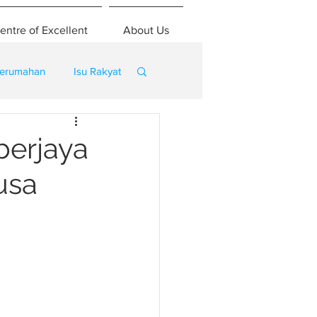
entre of Excellent
About Us
erumahan
Isu Rakyat
berjaya
usa