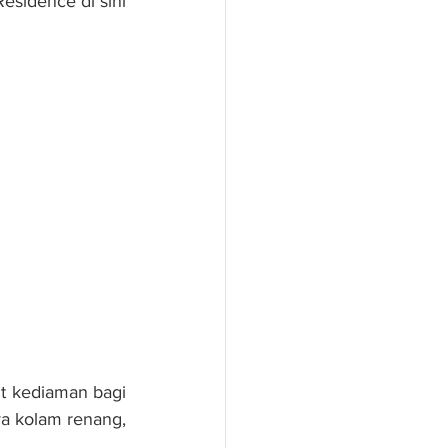
idence di sini 
t kediaman bagi 
ya kolam renang, 