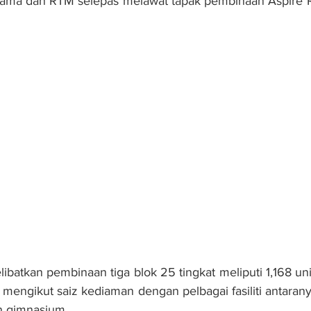
ama dan RTM selepas melawat tapak pembinaan Aspire Res
ibatkan pembinaan tiga blok 25 tingkat meliputi 1,168 uni
 mengikut saiz kediaman dengan pelbagai fasiliti antaran
n gimnasium.