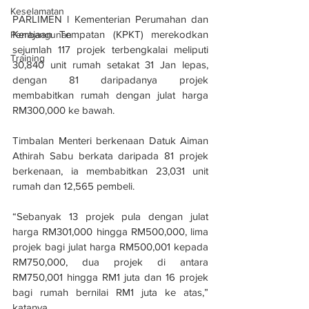
Keselamatan
PARLIMEN l Kementerian Perumahan dan 
Kerajaan Tempatan (KPKT) merekodkan 
Pembangunan
sejumlah 117 projek terbengkalai meliputi 
Training
30,840 unit rumah setakat 31 Jan lepas, 
dengan 81 daripadanya projek 
membabitkan rumah dengan julat harga 
RM300,000 ke bawah.
Timbalan Menteri berkenaan Datuk Aiman 
Athirah Sabu berkata daripada 81 projek 
berkenaan, ia membabitkan 23,031 unit 
rumah dan 12,565 pembeli.
“Sebanyak 13 projek pula dengan julat 
harga RM301,000 hingga RM500,000, lima 
projek bagi julat harga RM500,001 kepada 
RM750,000, dua projek di antara 
RM750,001 hingga RM1 juta dan 16 projek 
bagi rumah bernilai RM1 juta ke atas,” 
katanya.