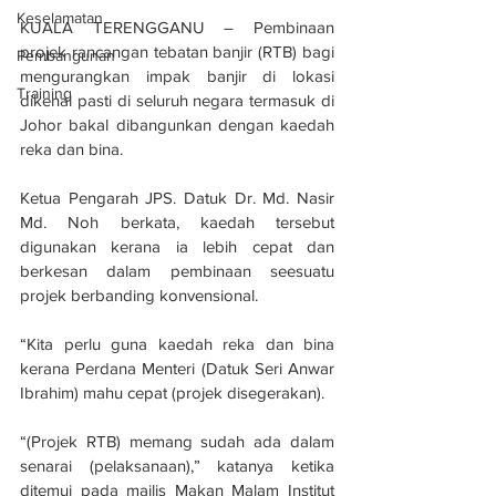
Keselamatan
KUALA TERENGGANU – Pembinaan 
projek rancangan tebatan banjir (RTB) bagi 
Pembangunan
mengurangkan impak banjir di lokasi 
Training
dikenal pasti di seluruh negara termasuk di 
Johor bakal dibangunkan dengan kaedah 
reka dan bina.
Ketua Pengarah JPS. Datuk Dr. Md. Nasir 
Md. Noh berkata, kaedah tersebut 
digunakan kerana ia lebih cepat dan 
berkesan dalam pembinaan seesuatu 
projek berbanding konvensional.
“Kita perlu guna kaedah reka dan bina 
kerana Perdana Menteri (Datuk Seri Anwar 
Ibrahim) mahu cepat (projek disegerakan).
“(Projek RTB) memang sudah ada dalam 
senarai (pelaksanaan),” katanya ketika 
ditemui pada majlis Makan Malam Institut 