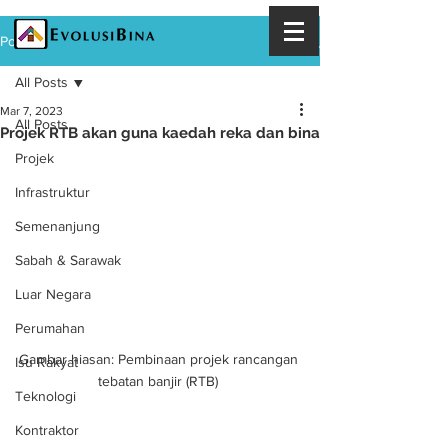
Post
All Posts
Mar 7, 2023
All Posts
Projek RTB akan guna kaedah reka dan bina
Projek
Infrastruktur
Semenanjung
Sabah & Sarawak
Luar Negara
Perumahan
Gambar hiasan: Pembinaan projek rancangan 
Isu Rakyat
tebatan banjir (RTB) 
Teknologi
Kontraktor