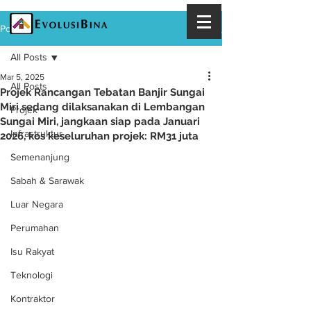
Post
All Posts
Mar 5, 2025
All Posts
Projek Rancangan Tebatan Banjir Sungai
Miri sedang dilaksanakan di Lembangan
Projek
Sungai Miri, jangkaan siap pada Januari
Infrastruktur
2026, kos keseluruhan projek: RM31 juta
Semenanjung
Sabah & Sarawak
Luar Negara
Perumahan
Isu Rakyat
Teknologi
Kontraktor