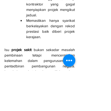
kontraktor yang gagal 
menyiapkan projek mengikut 
jadual.
Memastikan hanya syarikat 
berkelayakan dengan rekod 
prestasi baik diberi projek 
kerajaan.
Isu 
projek sakit
 bukan sekadar masalah 
pembinaan tetapi mencerminkan 
kelemahan dalam pengurusan dan 
pentadbiran pembangunan negara. 
Langkah pembetulan harus dilaksanakan 
secara menyeluruh bagi memastikan dana 
awam digunakan dengan berkesan dan 
rakyat menerima manfaat daripada projek 
yang dirancang.
Sumber: 
Berita Harian
Isu Rakyat