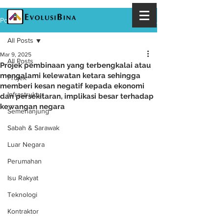
Post
All Posts
Mar 9, 2025
All Posts
Projek pembinaan yang terbengkalai atau
mengalami kelewatan ketara sehingga
Projek
memberi kesan negatif kepada ekonomi
Infrastruktur
dan persekitaran, implikasi besar terhadap
kewangan negara
Semenanjung
Sabah & Sarawak
Luar Negara
Perumahan
Isu Rakyat
Teknologi
Kontraktor