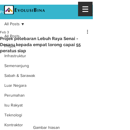
Post
All Posts
Feb 3
All Posts
Projek pelebaran Lebuh Raya Senai -
Desaru kepada empat lorong capai 55
Projek
peratus siap
Infrastruktur
Semenanjung
Sabah & Sarawak
Luar Negara
Perumahan
Isu Rakyat
Teknologi
Kontraktor
Gambar hiasan