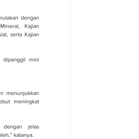
mulakan dengan 
ineral, Kajian 
l, serta Kajian 
ipanggil mini 
un menunjukkan 
but meningkat 
dengan jelas 
eh,” katanya. 