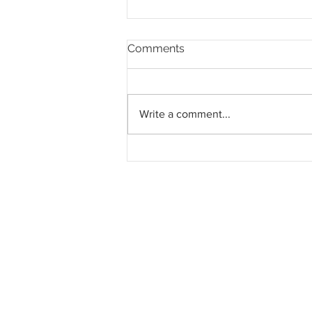
Comments
Write a comment...
Pahang jemput pandangan
rakyat bagi kajian semula
Rancangan Struktur Negeri
2040