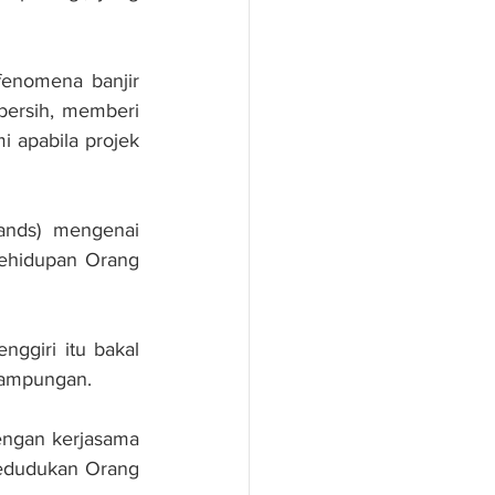
enomena banjir 
ersih, memberi 
apabila projek 
nds) mengenai 
ehidupan Orang 
ggiri itu bakal 
rkampungan.
ngan kerjasama 
edudukan Orang 