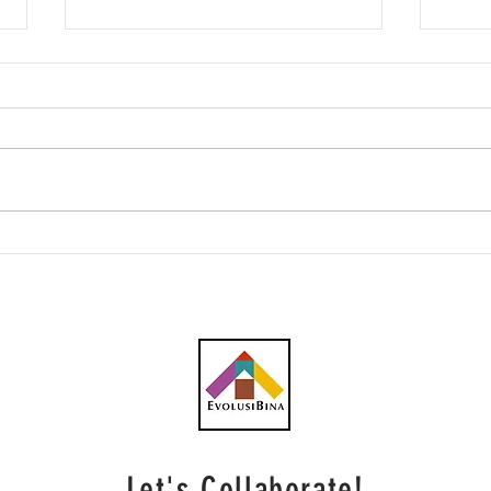
Southern Score raih
AWC 
subkontrak pusat data
RM23
RM146.53 juta
plum
Let's Collaborate!