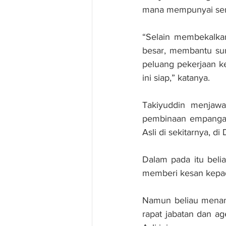
mana mempunyai ser
“Selain membekalkan
besar, membantu sum
peluang pekerjaan k
ini siap,” katanya.
Takiyuddin menjaw
pembinaan empangan 
Asli di sekitarnya, di
Dalam pada itu belia
memberi kesan kepada
Namun beliau menam
rapat jabatan dan a