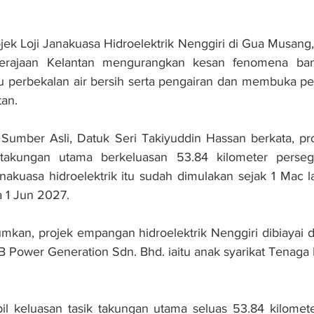
k Loji Janakuasa Hidroelektrik Nenggiri di Gua Musang,
rajaan Kelantan mengurangkan kesan fenomena banjir
 perbekalan air bersih serta pengairan dan membuka pel
tan.
umber Asli, Datuk Seri Takiyuddin Hassan berkata, proj
takungan utama berkeluasan 53.84 kilometer persegi
akuasa hidroelektrik itu sudah dimulakan sejak 1 Mac la
 1 Jun 2027.
mkan, projek empangan hidroelektrik Nenggiri dibiayai d
Power Generation Sdn. Bhd. iaitu anak syarikat Tenaga 
il keluasan tasik takungan utama seluas 53.84 kilomete