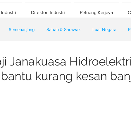
 Industri
Direktori Industri
Peluang Kerjaya
C
Semenanjung
Sabah & Sarawak
Luar Negara
P
eselamatan
Pembangunan
Training
ji Janakuasa Hidroelektr
 bantu kurang kesan banj