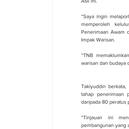
Asli ini.
“Saya ingin melapor
memperoleh kelulus
Penerimaan Awam dan
Impak Warisan.
“TNB memaklumkan K
warisan dan budaya o
Takiyuddin berkata
tahap penerimaan p
daripada 80 peratus
“Tinjauan ini me
pembangunan yang ak