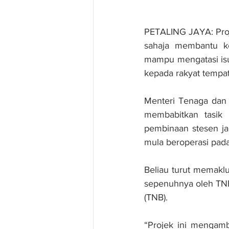
PETALING JAYA: Proje
sahaja membantu ke
mampu mengatasi isu
kepada rakyat tempa
Menteri Tenaga dan S
membabitkan tasik 
pembinaan stesen jan
mula beroperasi pada
Beliau turut memaklu
sepenuhnya oleh TNB 
(TNB).
“Projek ini mengamb