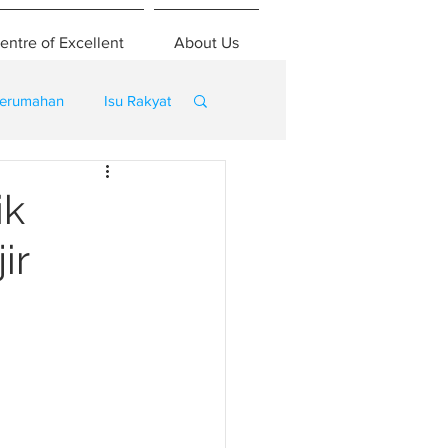
entre of Excellent
About Us
erumahan
Isu Rakyat
ik
ir