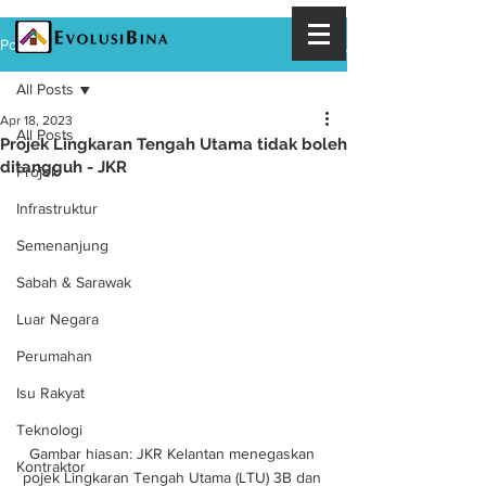
Post
All Posts
Apr 18, 2023
All Posts
Projek Lingkaran Tengah Utama tidak boleh
ditangguh - JKR
Projek
Infrastruktur
Semenanjung
Sabah & Sarawak
Luar Negara
Perumahan
Isu Rakyat
Teknologi
Gambar hiasan: JKR Kelantan menegaskan 
Kontraktor
pojek Lingkaran Tengah Utama (LTU) 3B dan 