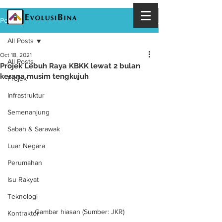
Post
All Posts
Oct 18, 2021
All Posts
Projek Lebuh Raya KBKK lewat 2 bulan
kerana musim tengkujuh
Projek
Infrastruktur
Semenanjung
Sabah & Sarawak
Luar Negara
Perumahan
Isu Rakyat
Teknologi
Gambar hiasan (Sumber: JKR)
Kontraktor