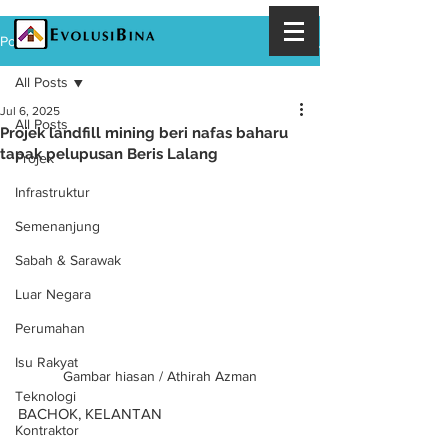
Post
All Posts
Jul 6, 2025
All Posts
Projek landfill mining beri nafas baharu
tapak pelupusan Beris Lalang
Projek
Infrastruktur
Semenanjung
Sabah & Sarawak
Luar Negara
Perumahan
Isu Rakyat
Gambar hiasan / Athirah Azman
Teknologi
BACHOK, KELANTAN
Kontraktor