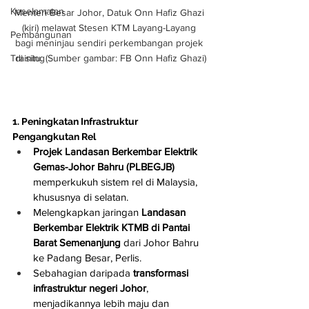
Keselamatan
Menteri Besar Johor, Datuk Onn Hafiz Ghazi 
(kiri) melawat Stesen KTM Layang-Layang 
Pembangunan
bagi meninjau sendiri perkembangan projek 
Training
di situ. (Sumber gambar: FB Onn Hafiz Ghazi)
1. Peningkatan Infrastruktur 
Pengangkutan Rel
Projek Landasan Berkembar Elektrik 
Gemas-Johor Bahru (PLBEGJB)
memperkukuh sistem rel di Malaysia, 
khususnya di selatan.
Melengkapkan jaringan 
Landasan 
Berkembar Elektrik KTMB di Pantai 
Barat Semenanjung
 dari Johor Bahru 
ke Padang Besar, Perlis.
Sebahagian daripada 
transformasi 
infrastruktur negeri Johor
, 
menjadikannya lebih maju dan 