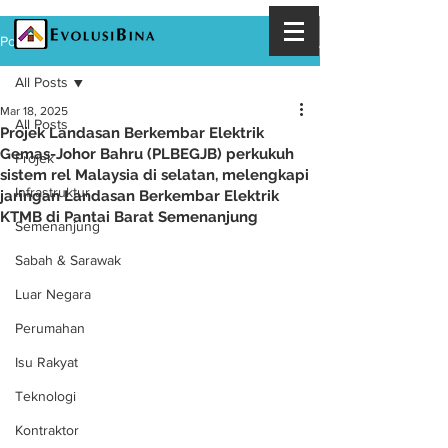
Post
All Posts
Mar 18, 2025
All Posts
Projek Landasan Berkembar Elektrik
Gemas-Johor Bahru (PLBEGJB) perkukuh
Projek
sistem rel Malaysia di selatan, melengkapi
Infrastruktur
jaringan Landasan Berkembar Elektrik
KTMB di Pantai Barat Semenanjung
Semenanjung
Sabah & Sarawak
Luar Negara
Perumahan
Isu Rakyat
Teknologi
Kontraktor