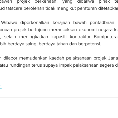
h bawah projek berkenaan, yang didakwa pihak te
 tatacara perolehan tidak mengikut peraturan ditetapka
Wibawa diperkenalkan kerajaan bawah pentadbiran M
naan projek bertujuan merancakkan ekonomi negara keti
selain meningkatkan kapasiti kontraktor Bumiputera 
ih berdaya saing, berdaya tahan dan berpotensi.
an dilapor memudahkan kaedah pelaksanaan projek Jana
atau rundingan terus supaya impak pelaksanaan segera dap
n