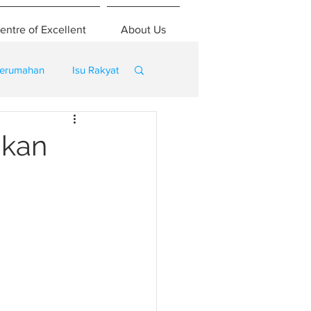
entre of Excellent
About Us
erumahan
Isu Rakyat
akan