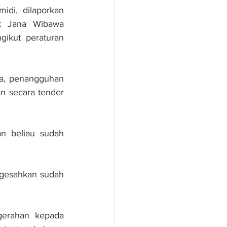
di, dilaporkan 
k Jana Wibawa 
ikut peraturan 
a, penangguhan 
n secara tender 
n beliau sudah 
gesahkan sudah 
gerahan kepada 