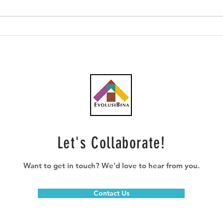
AWC peroleh subkontrak
CBH 
RM23.1 juta bagi kerja
kont
plumbing projek pusat data
penc
Let's Collaborate!
Want to get in touch? We'd love to hear from you.
Contact Us