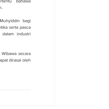
rtentu bahawa 
n.
uhyiddin bagi 
ka serta pasca 
dalam industri 
 Wibawa secara 
at dirasai oleh 