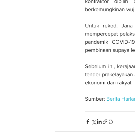
kontraktor dipili
berkemungkinan wujud
Untuk rekod, Jana 
mempercepat pelaksa
pandemik COVID-19, 
pembinaan supaya leb
Sebelum ini, keraja
tender prakelayakan 
ekonomi dan rakyat.
Sumber: 
Berita Haria