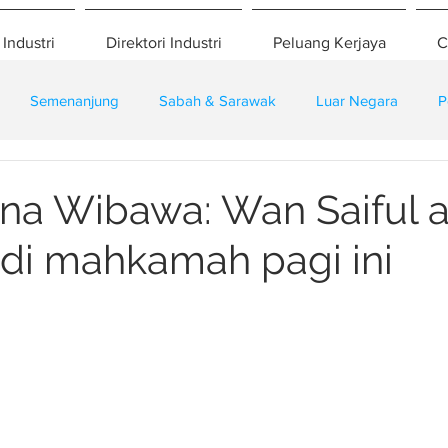
 Industri
Direktori Industri
Peluang Kerjaya
C
Semenanjung
Sabah & Sarawak
Luar Negara
P
eselamatan
Pembangunan
Training
ana Wibawa: Wan Saiful 
di mahkamah pagi ini