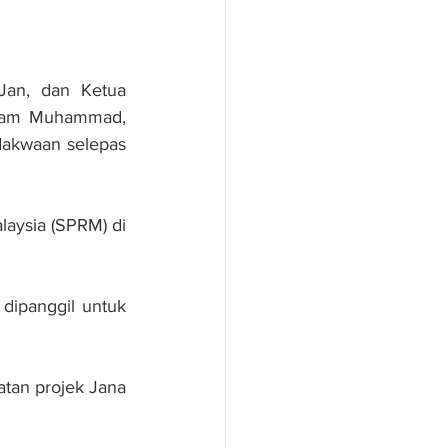
n, dan Ketua 
Adam Muhammad, 
dakwaan selepas 
aysia (SPRM) di 
dipanggil untuk 
tan projek Jana 