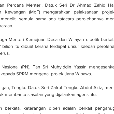
lan Perdana Menteri, Datuk Seri Dr Ahmad Zahid Hami
an Kewangan (MoF) mengarahkan pelaksanaan proje
meneliti semula sama ada tatacara perolehannya meng
haraan.
ga Menteri Kemajuan Desa dan Wilayah dipetik berkat
7 bilion itu dibuat kerana terdapat unsur kaedah peroleha
terus.
 Nasional (PN), Tan Sri Muhyiddin Yassin mengesahka
 kepada SPRM mengenai projek Jana Wibawa.
gan, Tengku Datuk Seri Zafrul Tengku Abdul Aziz, men
 membantu siasatan yang dijalankan agensi itu.
n berkata, keterangan diberi adalah berkait penganu