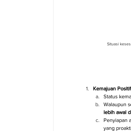
Situasi kese
Kemajuan Positif
Status kema
Walaupun sed
lebih awal d
Penyiapan a
yang proakti