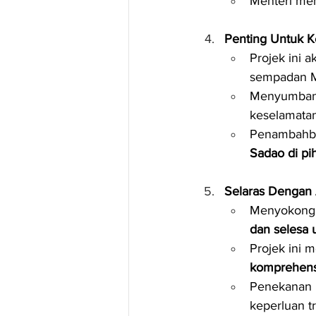
Menteri mem
Penting Untuk 
Projek ini a
sempadan M
Menyumban
keselamatan
Penambahbai
Sadao di pi
Selaras Dengan 
Menyokong 
dan selesa 
Projek ini m
komprehensi
Penekanan 
keperluan t