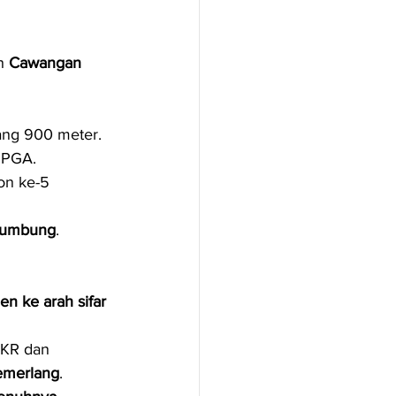
h 
Cawangan 
ang 900 meter.
l PGA.
on ke-5 
rbumbung
.
n ke arah sifar 
JKR dan 
cemerlang
.