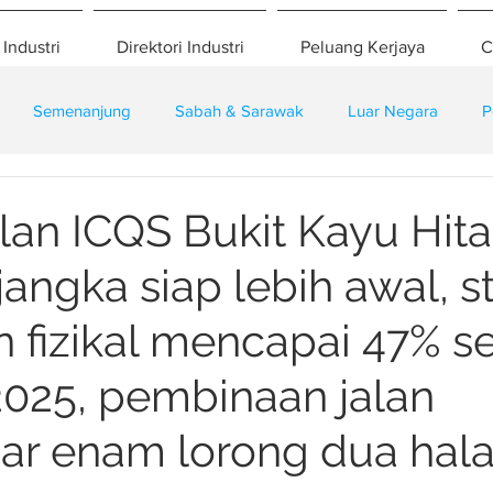
 Industri
Direktori Industri
Peluang Kerjaya
C
Semenanjung
Sabah & Sarawak
Luar Negara
P
eselamatan
Pembangunan
Training
alan ICQS Bukit Kayu Hi
angka siap lebih awal, s
 fizikal mencapai 47% s
 2025, pembinaan jalan
r enam lorong dua hal