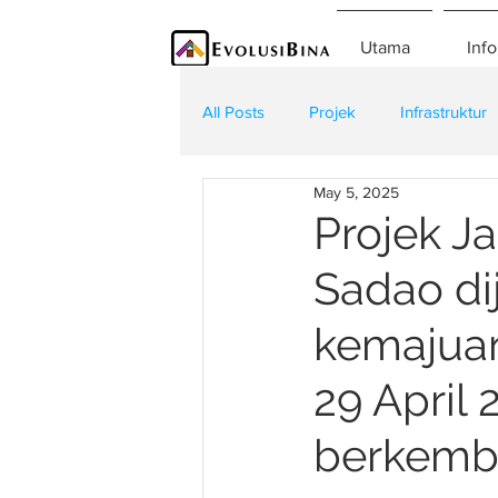
Utama
Info
All Posts
Projek
Infrastruktur
May 5, 2025
Teknologi
Kontraktor
K
Projek J
Sadao dij
kemajuan
29 April
berkemba