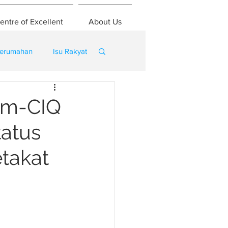
entre of Excellent
About Us
erumahan
Isu Rakyat
tam-CIQ
tatus
etakat
a