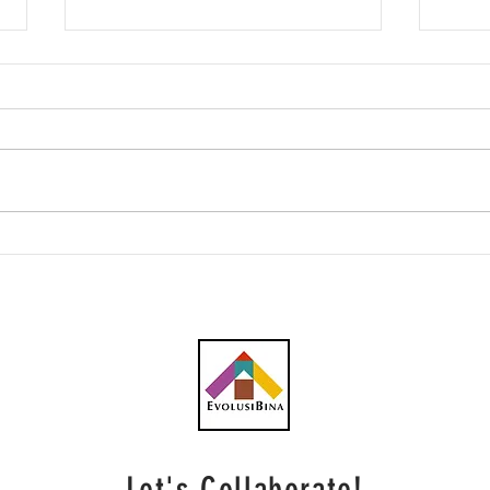
AWC Terima Kontrak
Foku
RM9.44 Juta Daripada JKR
ICQS
Bagi Perkhidmatan
CIQ 
Penyelenggaraan di
Kompleks ICQS Sungai
Melaka