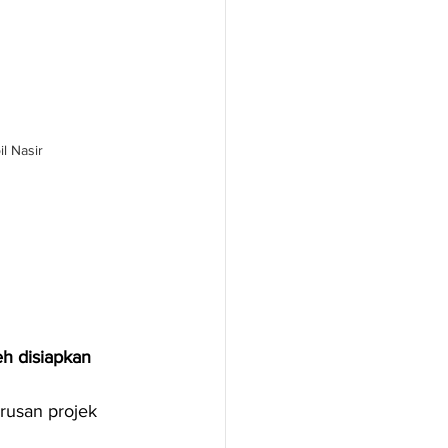
l Nasir
eh disiapkan 
rusan projek 