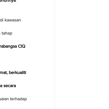
penuhnya
.
 di kawasan 
 tahap 
tarabangsa CIQ 
at, berkualiti 
a secara 
aian terhadap 