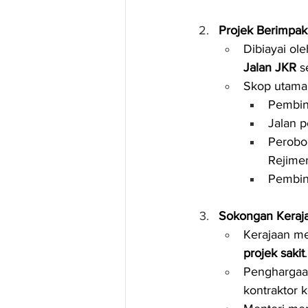
Projek Berimpak 
Dibiayai ole
Jalan JKR
 s
Skop utama
Pembin
Jalan 
Perobo
Rejime
Pembin
Sokongan Keraj
Kerajaan me
projek sakit
.
Penghargaan
kontraktor 