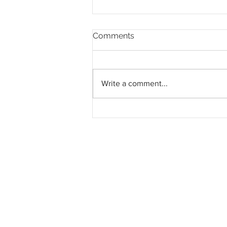
Comments
Write a comment...
Projek Jalan ICQS Bukit
Kayu Hitam - CIQ Sadao
Perkukuh Hubungan
Malaysia-Thailand