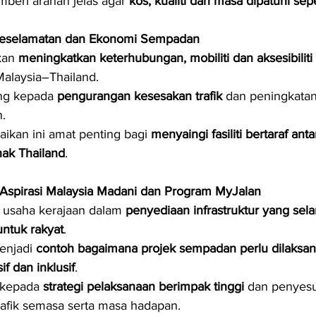
beri arahan jelas agar 
kos, kualiti dan masa dipatuhi se
Keselamatan dan Ekonomi Sempadan
kan 
meningkatkan keterhubungan, mobiliti dan aksesibiliti
alaysia–Thailand.
g kepada 
pengurangan kesesakan trafik
 dan peningkatan
.
kan ini amat penting bagi 
menyaingi fasiliti bertaraf an
hak Thailand
.
Aspirasi Malaysia Madani dan Program MyJalan
usaha kerajaan dalam 
penyediaan infrastruktur yang selam
untuk rakyat
.
enjadi 
contoh bagaimana projek sempadan perlu dilaksan
f dan inklusif
.
kepada 
strategi pelaksanaan berimpak tinggi
 dan penyesu
rafik semasa serta masa hadapan.