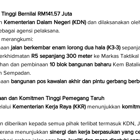
Tinggi Bernilai RM141.57 Juta
h 
Kementerian Dalam Negeri (KDN)
 dan dilaksanakan ole
ebagai agensi pelaksana.
 merangkumi:
aan 
jalan berkembar enam lorong dua hala (K3-3)
 sepanj
perkhidmatan 
R5 sepanjang 300 meter
 ke Markas Taktika
han dan pembinaan 
10 blok bangunan baharu
 Kem Batali
n Sempadan.
aan 
bangunan pos kawalan akhir dan pintu gerbang be
aan dan Komitmen Tinggi Pemegang Taruh
lalui 
Kementerian Kerja Raya (KKR)
 menunjukkan 
komitme
 diberikan kepada semua pihak terlibat termasuk KDN, 
kerana menunjukkan 
sinergi dan kerja berpasukan yang 